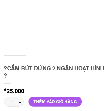
?CẮM BÚT ĐỨNG 2 NGĂN HOẠT HÌNH
?
25,000
₫
?CẮM BÚT ĐỨNG 2 NGĂN HOẠT HÌNH ? số lượng
THÊM VÀO GIỎ HÀNG