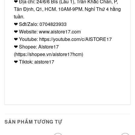
❤ Địa chỉ: 24/6/6 Bis (Lầu 1), Trần Khắc Chân, P,
Tân Định, Q1, HCM. 10AM-9PM. Nghỉ Thứ 4 hằng
tuần.
❤ Sđt/Zalo: 0704823933
❤ Website: www.aistore17.com
❤ Youtube: https://youtube.com/c/AISTORE17
❤ Shopee: Aistore17
(https://shopee.vn/aistore17hcm)
❤ Tiktok: aistore17
SẢN PHẨM TƯƠNG TỰ