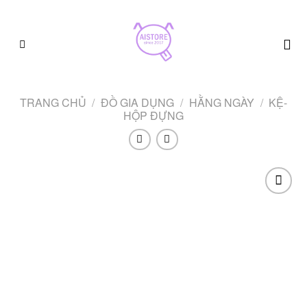
Skip
to
content
TRANG CHỦ
/
ĐỒ GIA DỤNG
/
HẰNG NGÀY
/
KỆ-
HỘP ĐỰNG
Add to
wishlist