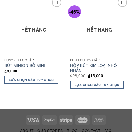
-46%
Add to
Add to
wishlist
wishlist
HẾT HÀNG
HẾT HÀNG
DỤNG CỤ HỌC TẬP
DỤNG CỤ HỌC TẬP
HỘP BÚT KIM LOẠI NHỎ
BÚT MINION SỔ MINI
NHẮN
₫
8,000
₫
28,000
₫
15,000
LỰA CHỌN CÁC TÙY CHỌN
LỰA CHỌN CÁC TÙY CHỌN
ABOUT
OUR STORES
BLOG
CONTACT
FAQ