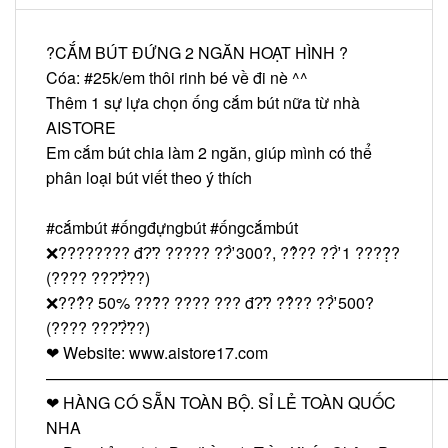
?CẮM BÚT ĐỨNG 2 NGĂN HOẠT HÌNH ?
Cóa:
#25k
/em thôi rinh bé về đi nè ^^
Thêm 1 sự lựa chọn ống cắm bút nữa từ nhà
AISTORE
Em cắm bút chia làm 2 ngăn, giúp mình có thể
phân loại bút viết theo ý thích
#cắmbút
#ốngđựngbút
#ốngcắmbút
❌???????? đ?̛? ????? ??̛̀ 300?, ??̉?? ??̛̀ 1 ????̣̂?
(???? ???̛?̛̀??)
❌???̉? 50% ???̂̀? ???? ??? đ?̛? ??̉?? ??̛̀ 500?
(???? ???̛?̛̀??)
❤ Website: www.aistore17.com
—————————————————————————
❤ HÀNG CÓ SẴN TOÀN BỘ. SỈ LẺ TOÀN QUỐC
NHA