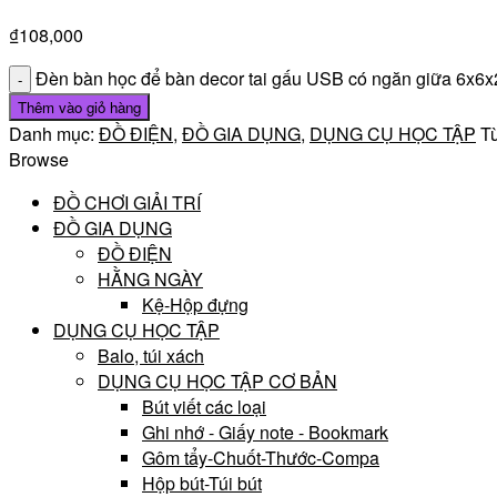
₫
108,000
Đèn bàn học để bàn decor tai gấu USB có ngăn giữa 6x6x
Thêm vào giỏ hàng
Danh mục:
ĐỒ ĐIỆN
,
ĐỒ GIA DỤNG
,
DỤNG CỤ HỌC TẬP
T
Browse
ĐỒ CHƠI GIẢI TRÍ
ĐỒ GIA DỤNG
ĐỒ ĐIỆN
HẰNG NGÀY
Kệ-Hộp đựng
DỤNG CỤ HỌC TẬP
Balo, túi xách
DỤNG CỤ HỌC TẬP CƠ BẢN
Bút viết các loại
Ghi nhớ - Giấy note - Bookmark
Gôm tẩy-Chuốt-Thước-Compa
Hộp bút-Túi bút