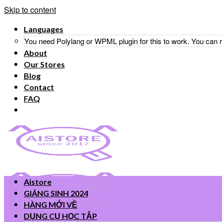
Skip to content
Languages
You need Polylang or WPML plugin for this to work. You can
About
Our Stores
Blog
Contact
FAQ
Aistore
GIÁNG SINH 2024
HÀNG MỚI VỀ
DỤNG CỤ HỌC TẬP