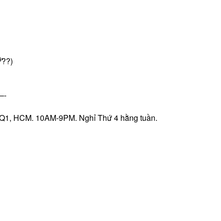
̀??)
-
h, Q1, HCM. 10AM-9PM. Nghỉ Thứ 4 hằng tuần.