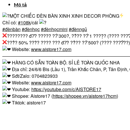
Mô tả
MỘT CHIẾC ĐÈN BÀN XINH XINH DECOR PHÒNG
Chỉ có:
#108k
/cái
#đènbàn
#đènhọc
#đènhọcmini
#đènngủ
???????? đ?̛? ????? ??̛̀ 300?, ??̉?? ??̛̀ 1 ????̣̂? (???? ???̛?̛
???̉? 50% ???̂̀? ???? ??? đ?̛? ??̉?? ??̛̀ 500? (???? ???̛?̛̀??)
Website:
www.aistore17.com
————————————————————————————
HÀNG CÓ SẴN TOÀN BỘ. SỈ LẺ TOÀN QUỐC NHA
Địa chỉ: 24/6/6 Bis (Lầu 1), Trần Khắc Chân, P, Tân Địn
Sđt/Zalo: 0704823933
Website:
www.aistore17.com
Youtube:
https://youtube.com/c/AISTORE17
Shopee: Aistore17 (
https://shopee.vn/aistore17hcm
)
Tiktok: aistore17