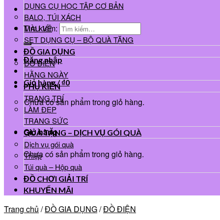
DỤNG CỤ HỌC TẬP CƠ BẢN
BALO, TÚI XÁCH
Tìm kiếm:
MÀU VẼ
SET DỤNG CỤ – BỘ QUÀ TẶNG
ĐỒ GIA DỤNG
Đăng nhập
ĐỒ ĐIỆN
HẰNG NGÀY
Giỏ hàng /
₫
0
PHỤ KIỆN
TRANG TRÍ
Chưa có sản phẩm trong giỏ hàng.
LÀM ĐẸP
TRANG SỨC
Giỏ hàng
QUÀ TẶNG – DỊCH VỤ GÓI QUÀ
Dịch vụ gói quà
Chưa có sản phẩm trong giỏ hàng.
Thiệp
Túi quà – Hộp quà
ĐỒ CHƠI GIẢI TRÍ
KHUYẾN MÃI
Trang chủ
/
ĐỒ GIA DỤNG
/
ĐỒ ĐIỆN