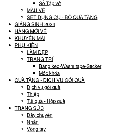
Sổ-Tập vở
MÀU VẼ
SET DỤNG CỤ - BÔ QUÀ TẶNG
GIÁNG SINH 2024
HÀNG MỚI VỀ
KHUYẾN MÃI
PHỤ KIỆN
LÀM ĐẸP
TRANG TRÍ
Băng keo-Washi tape-Sticker
Móc khóa
QUÀ TẶNG - DỊCH VỤ GÓI QUÀ
Dịch vụ gói quà
Thiệp
Túi quà - Hộp quà
TRANG SỨC
Dây chuyền
Nhẫn
Vòng tay