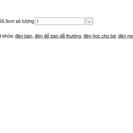
25.5cm số lượng
ừ khóa:
đèn bàn
,
đèn để bàn dễ thương
,
đèn học cho bé
,
đèn ng