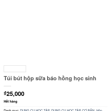
Túi bút hộp sữa báo hồng học sinh
25,000
₫
Hết hàng
Danh mục:
DỤNG CỤ HỌC TẬP
,
DỤNG CỤ HỌC TẬP CƠ BẢN
,
Hộp