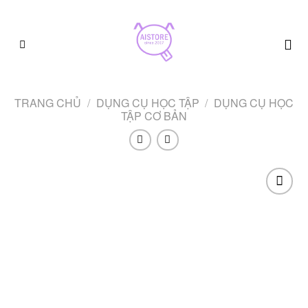
Skip
to
content
TRANG CHỦ
/
DỤNG CỤ HỌC TẬP
/
DỤNG CỤ HỌC
TẬP CƠ BẢN
Add to
wishlist