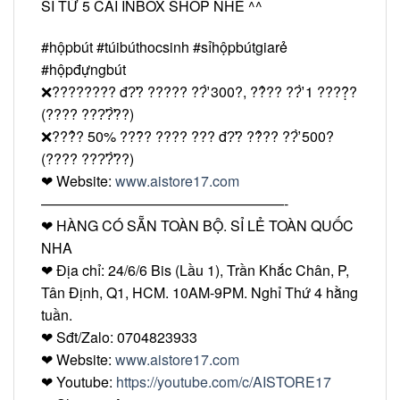
SỈ TỪ 5 CÁI INBOX SHOP NHÉ ^^
#hộpbút
#túibúthocsinh
#sỉhộpbútgiarẻ
#hộpđựngbút
❌
???????? đ?̛? ????? ??̛̀ 300?, ??̉?? ??̛̀ 1 ????̣̂?
(???? ???̛?̛̀??)
❌
???̉? 50% ???̂̀? ???? ??? đ?̛? ??̉?? ??̛̀ 500?
(???? ???̛?̛̀??)
❤
Website:
www.aistore17.com
—————————————————-
❤
HÀNG CÓ SẴN TOÀN BỘ. SỈ LẺ TOÀN QUỐC
NHA
❤
Địa chỉ: 24/6/6 Bis (Lầu 1), Trần Khắc Chân, P,
Tân Định, Q1, HCM. 10AM-9PM. Nghỉ Thứ 4 hằng
tuần.
❤
Sđt/Zalo: 0704823933
❤
Website:
www.aistore17.com
❤
Youtube:
https://youtube.com/c/AISTORE17