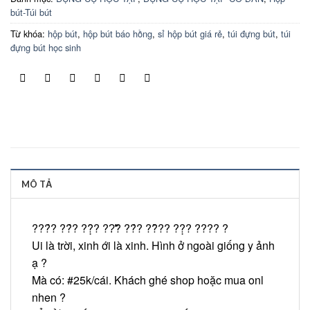
bút-Túi bút
Từ khóa:
hộp bút
,
hộp bút báo hồng
,
sỉ hộp bút giá rẻ
,
túi đựng bút
,
túi
đựng bút học sinh
MÔ TẢ
?
??́? ??́? ??̣̂? ??̛̃? ??́? ??̂̀?? ??̣? ????
?
Ui là trời, xinh ới là xinh. Hình ở ngoài giống y ảnh
ạ
?
Mà có:
#25k
/cái. Khách ghé shop hoặc mua onl
nhen
?