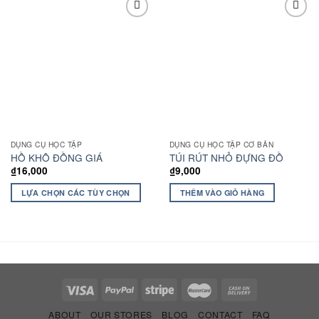
Add to
Add to
wishlist
wishlist
DỤNG CỤ HỌC TẬP
DỤNG CỤ HỌC TẬP CƠ BẢN
HỒ KHÔ ĐỒNG GIÁ
TÚI RÚT NHỎ ĐỰNG ĐỒ
₫
16,000
₫
9,000
LỰA CHỌN CÁC TÙY CHỌN
THÊM VÀO GIỎ HÀNG
ABOUT
OUR STORES
BLOG
CONTACT
FAQ