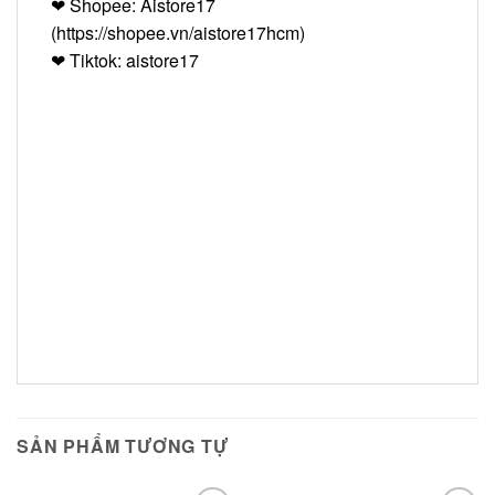
❤
Shopee: Aistore17
(https://shopee.vn/aistore17hcm)
❤
Tiktok: aistore17
SẢN PHẨM TƯƠNG TỰ