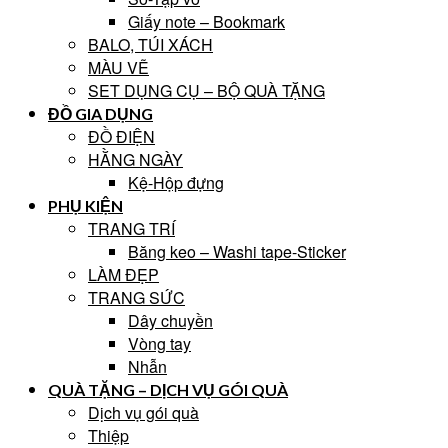
Giấy note – Bookmark
BALO, TÚI XÁCH
MÀU VẼ
SET DỤNG CỤ – BỘ QUÀ TẶNG
ĐỒ GIA DỤNG
ĐỒ ĐIỆN
HẰNG NGÀY
Kệ-Hộp đựng
PHỤ KIỆN
TRANG TRÍ
Băng keo – Washi tape-Sticker
LÀM ĐẸP
TRANG SỨC
Dây chuyền
Vòng tay
Nhẫn
QUÀ TẶNG – DỊCH VỤ GÓI QUÀ
Dịch vụ gói quà
Thiệp