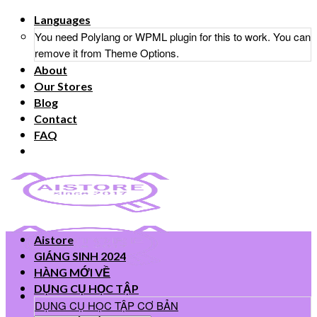
Skip
Languages
to
You need Polylang or WPML plugin for this to work. You can
content
remove it from Theme Options.
About
Our Stores
Blog
Contact
FAQ
Aistore
GIÁNG SINH 2024
HÀNG MỚI VỀ
DỤNG CỤ HỌC TẬP
DỤNG CỤ HỌC TẬP CƠ BẢN