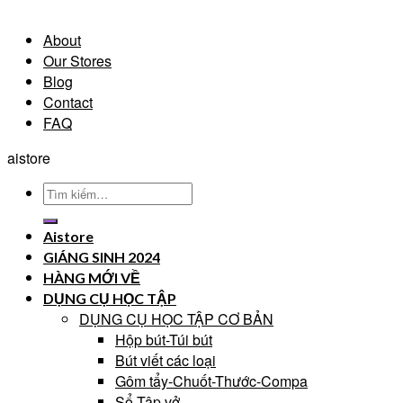
About
Our Stores
Blog
Contact
FAQ
aistore
Tìm
kiếm:
Aistore
GIÁNG SINH 2024
HÀNG MỚI VỀ
DỤNG CỤ HỌC TẬP
DỤNG CỤ HỌC TẬP CƠ BẢN
Hộp bút-Túi bút
Bút viết các loại
Gôm tẩy-Chuốt-Thước-Compa
Sổ-Tập vở