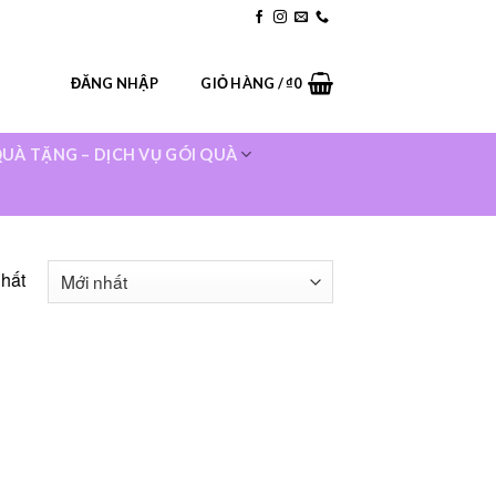
ur Stores
Blog
Contact
FAQ
ĐĂNG NHẬP
GIỎ HÀNG /
₫
0
UÀ TẶNG – DỊCH VỤ GÓI QUÀ
nhất