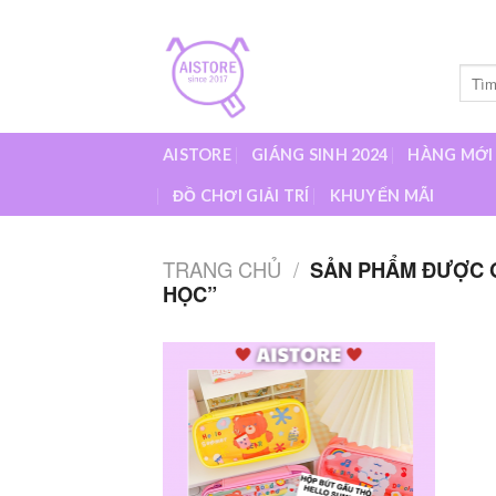
Skip
to
content
Tìm
kiếm:
AISTORE
GIÁNG SINH 2024
HÀNG MỚI
ĐỒ CHƠI GIẢI TRÍ
KHUYẾN MÃI
TRANG CHỦ
/
SẢN PHẨM ĐƯỢC G
HỌC”
Add to
wishlist