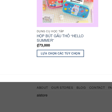
DỤNG CỤ HỌC TẬP
HỘP BÚT GẤU THỎ “HELLO
SUMMER”
₫
73,000
LỰA CHỌN CÁC TÙY CHỌN
ABOUT
OUR STORES
BLOG
CONTACT
F
aistore