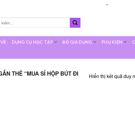
Languages
About
O
 VỀ
DỤNG CỤ HỌC TẬP
ĐỒ GIA DỤNG
PHỤ KIỆN
Q
ẮN THẺ “MUA SỈ HỘP BÚT ĐI
Hiển thị kết quả duy 