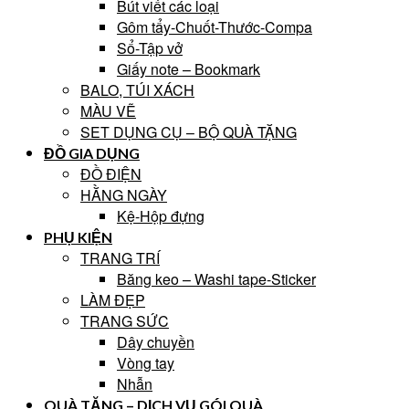
Bút viết các loại
Gôm tẩy-Chuốt-Thước-Compa
Sổ-Tập vở
Giấy note – Bookmark
BALO, TÚI XÁCH
MÀU VẼ
SET DỤNG CỤ – BỘ QUÀ TẶNG
ĐỒ GIA DỤNG
ĐỒ ĐIỆN
HẰNG NGÀY
Kệ-Hộp đựng
PHỤ KIỆN
TRANG TRÍ
Băng keo – Washi tape-Sticker
LÀM ĐẸP
TRANG SỨC
Dây chuyền
Vòng tay
Nhẫn
QUÀ TẶNG – DỊCH VỤ GÓI QUÀ