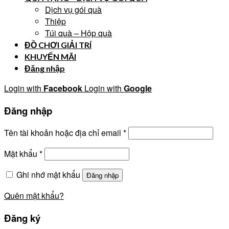
Dịch vụ gói quà
Thiệp
Túi quà – Hộp quà
ĐỒ CHƠI GIẢI TRÍ
KHUYẾN MÃI
Đăng nhập
Login with
Facebook
Login with
Google
Đăng nhập
Tên tài khoản hoặc địa chỉ email
*
Mật khẩu
*
Ghi nhớ mật khẩu
Đăng nhập
Quên mật khẩu?
Đăng ký