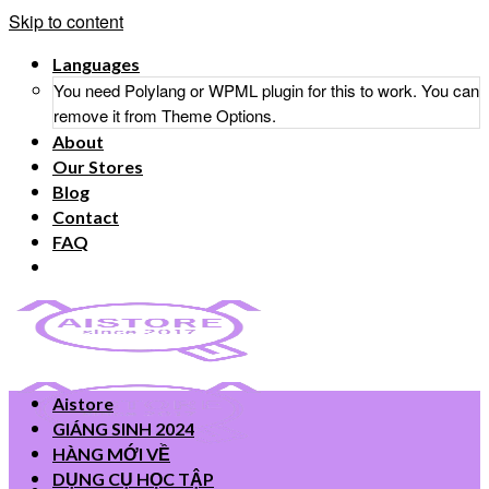
Skip to content
Languages
You need Polylang or WPML plugin for this to work. You can
remove it from Theme Options.
About
Our Stores
Blog
Contact
FAQ
Aistore
GIÁNG SINH 2024
HÀNG MỚI VỀ
DỤNG CỤ HỌC TẬP