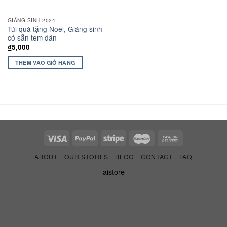
GIÁNG SINH 2024
Túi quà tặng Noel, Giáng sinh
có sẵn tem dán
₫
5,000
THÊM VÀO GIỎ HÀNG
ABOUT
OUR STORES
BLOG
CONTACT
FAQ
aistore