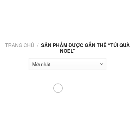
Skip
to
content
TRANG CHỦ
/
SẢN PHẨM ĐƯỢC GẮN THẺ “TÚI QUÀ
NOEL”
Add to
wishlist