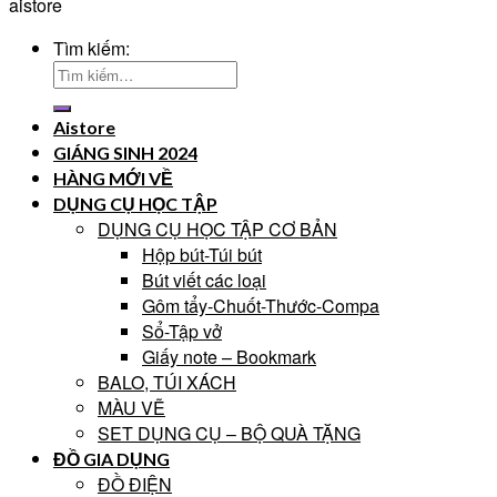
aistore
Tìm kiếm:
Aistore
GIÁNG SINH 2024
HÀNG MỚI VỀ
DỤNG CỤ HỌC TẬP
DỤNG CỤ HỌC TẬP CƠ BẢN
Hộp bút-Túi bút
Bút viết các loại
Gôm tẩy-Chuốt-Thước-Compa
Sổ-Tập vở
Giấy note – Bookmark
BALO, TÚI XÁCH
MÀU VẼ
SET DỤNG CỤ – BỘ QUÀ TẶNG
ĐỒ GIA DỤNG
ĐỒ ĐIỆN