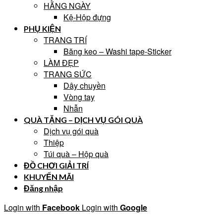
HẰNG NGÀY
Kệ-Hộp đựng
PHỤ KIỆN
TRANG TRÍ
Băng keo – Washi tape-Sticker
LÀM ĐẸP
TRANG SỨC
Dây chuyền
Vòng tay
Nhẫn
QUÀ TẶNG – DỊCH VỤ GÓI QUÀ
Dịch vụ gói quà
Thiệp
Túi quà – Hộp quà
ĐỒ CHƠI GIẢI TRÍ
KHUYẾN MÃI
Đăng nhập
Login with
Facebook
Login with
Google