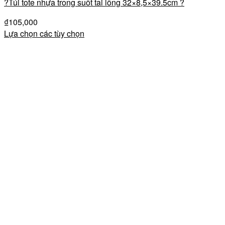
?Túi tote nhựa trong suôt tai lông 32×8,5×39.5cm ?
₫
105,000
Lựa chọn các tùy chọn