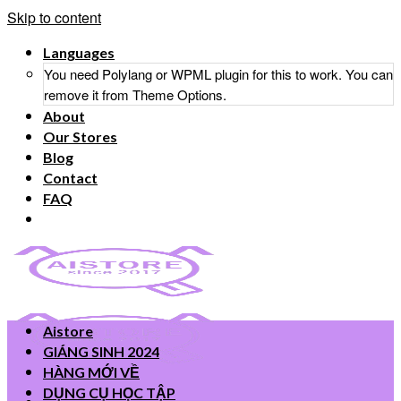
Skip to content
Languages
You need Polylang or WPML plugin for this to work. You can
remove it from Theme Options.
About
Our Stores
Blog
Contact
FAQ
Aistore
GIÁNG SINH 2024
HÀNG MỚI VỀ
DỤNG CỤ HỌC TẬP