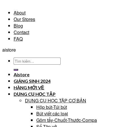
About
Our Stores
Blog
Contact
FAQ
aistore
Tìm
kiếm:
Aistore
GIÁNG SINH 2024
HÀNG MỚI VỀ
DỤNG CỤ HỌC TẬP
DỤNG CỤ HỌC TẬP CƠ BẢN
Hộp bút-Túi bút
Bút viết các loại
Gôm tẩy-Chuốt-Thước-Compa
Sổ-Tập vở