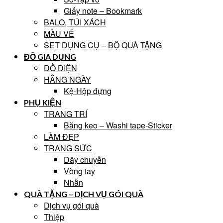
Giấy note – Bookmark
BALO, TÚI XÁCH
MÀU VẼ
SET DỤNG CỤ – BỘ QUÀ TẶNG
ĐỒ GIA DỤNG
ĐỒ ĐIỆN
HẰNG NGÀY
Kệ-Hộp đựng
PHỤ KIỆN
TRANG TRÍ
Băng keo – Washi tape-Sticker
LÀM ĐẸP
TRANG SỨC
Dây chuyền
Vòng tay
Nhẫn
QUÀ TẶNG – DỊCH VỤ GÓI QUÀ
Dịch vụ gói quà
Thiệp