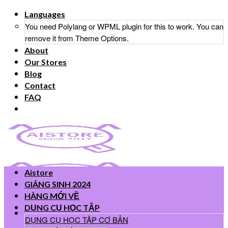
Skip
Languages
to
You need Polylang or WPML plugin for this to work. You can
content
remove it from Theme Options.
About
Our Stores
Blog
Contact
FAQ
Aistore
GIÁNG SINH 2024
HÀNG MỚI VỀ
DỤNG CỤ HỌC TẬP
DỤNG CỤ HỌC TẬP CƠ BẢN