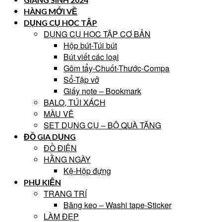
HÀNG MỚI VỀ
DỤNG CỤ HỌC TẬP
DỤNG CỤ HỌC TẬP CƠ BẢN
Hộp bút-Túi bút
Bút viết các loại
Gôm tẩy-Chuốt-Thước-Compa
Sổ-Tập vở
Giấy note – Bookmark
BALO, TÚI XÁCH
MÀU VẼ
SET DỤNG CỤ – BỘ QUÀ TẶNG
ĐỒ GIA DỤNG
ĐỒ ĐIỆN
HẰNG NGÀY
Kệ-Hộp đựng
PHỤ KIỆN
TRANG TRÍ
Băng keo – Washi tape-Sticker
LÀM ĐẸP