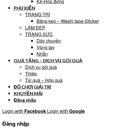
Kệ-Hộp đựng
PHỤ KIỆN
TRANG TRÍ
Băng keo – Washi tape-Sticker
LÀM ĐẸP
TRANG SỨC
Dây chuyền
Vòng tay
Nhẫn
QUÀ TẶNG – DỊCH VỤ GÓI QUÀ
Dịch vụ gói quà
Thiệp
Túi quà – Hộp quà
ĐỒ CHƠI GIẢI TRÍ
KHUYẾN MÃI
Đăng nhập
Login with
Facebook
Login with
Google
Đăng nhập