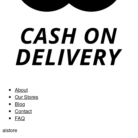
About
Our Stores
Blog
Contact
FAQ
aistore