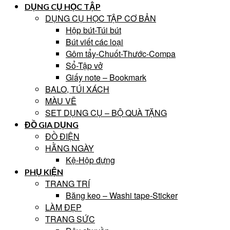
DỤNG CỤ HỌC TẬP
DỤNG CỤ HỌC TẬP CƠ BẢN
Hộp bút-Túi bút
Bút viết các loại
Gôm tẩy-Chuốt-Thước-Compa
Sổ-Tập vở
Giấy note – Bookmark
BALO, TÚI XÁCH
MÀU VẼ
SET DỤNG CỤ – BỘ QUÀ TẶNG
ĐỒ GIA DỤNG
ĐỒ ĐIỆN
HẰNG NGÀY
Kệ-Hộp đựng
PHỤ KIỆN
TRANG TRÍ
Băng keo – Washi tape-Sticker
LÀM ĐẸP
TRANG SỨC