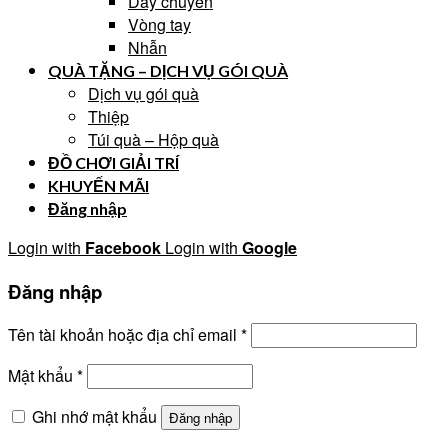
Dây chuyền
Vòng tay
Nhẫn
QUÀ TẶNG – DỊCH VỤ GÓI QUÀ
Dịch vụ gói quà
Thiệp
Túi quà – Hộp quà
ĐỒ CHƠI GIẢI TRÍ
KHUYẾN MÃI
Đăng nhập
Login with
Facebook
Login with
Google
Đăng nhập
Tên tài khoản hoặc địa chỉ email
*
Mật khẩu
*
Ghi nhớ mật khẩu
Đăng nhập