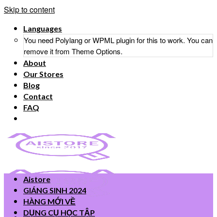
Skip to content
Languages
You need Polylang or WPML plugin for this to work. You can
remove it from Theme Options.
About
Our Stores
Blog
Contact
FAQ
Aistore
GIÁNG SINH 2024
HÀNG MỚI VỀ
DỤNG CỤ HỌC TẬP