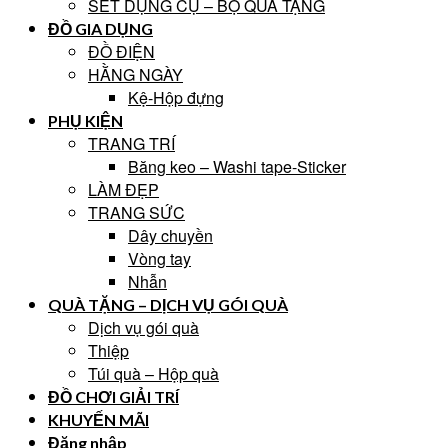
SET DỤNG CỤ – BỘ QUÀ TẶNG
ĐỒ GIA DỤNG
ĐỒ ĐIỆN
HẰNG NGÀY
Kệ-Hộp đựng
PHỤ KIỆN
TRANG TRÍ
Băng keo – Washi tape-Sticker
LÀM ĐẸP
TRANG SỨC
Dây chuyền
Vòng tay
Nhẫn
QUÀ TẶNG – DỊCH VỤ GÓI QUÀ
Dịch vụ gói quà
Thiệp
Túi quà – Hộp quà
ĐỒ CHƠI GIẢI TRÍ
KHUYẾN MÃI
Đăng nhập