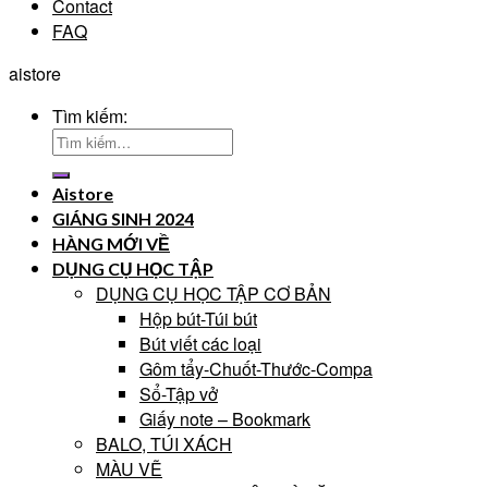
Contact
FAQ
aistore
Tìm kiếm:
Aistore
GIÁNG SINH 2024
HÀNG MỚI VỀ
DỤNG CỤ HỌC TẬP
DỤNG CỤ HỌC TẬP CƠ BẢN
Hộp bút-Túi bút
Bút viết các loại
Gôm tẩy-Chuốt-Thước-Compa
Sổ-Tập vở
Giấy note – Bookmark
BALO, TÚI XÁCH
MÀU VẼ