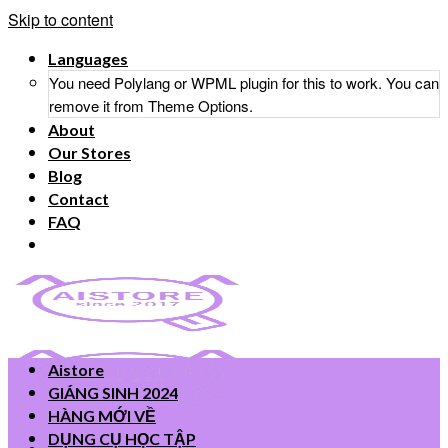
Skip to content
Languages
You need Polylang or WPML plugin for this to work. You can
remove it from Theme Options.
About
Our Stores
Blog
Contact
FAQ
Aistore
GIÁNG SINH 2024
HÀNG MỚI VỀ
DỤNG CỤ HỌC TẬP