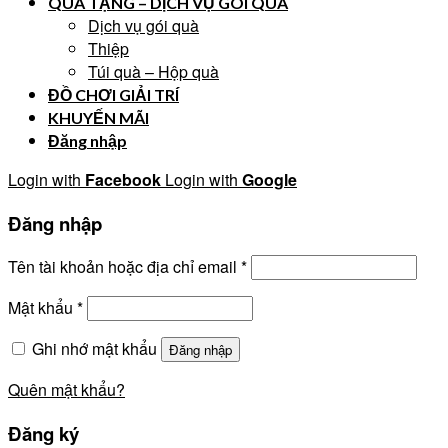
QUÀ TẶNG – DỊCH VỤ GÓI QUÀ
Dịch vụ gói quà
Thiệp
Túi quà – Hộp quà
ĐỒ CHƠI GIẢI TRÍ
KHUYẾN MÃI
Đăng nhập
Login with
Facebook
Login with
Google
Đăng nhập
Tên tài khoản hoặc địa chỉ email
*
Mật khẩu
*
Ghi nhớ mật khẩu
Đăng nhập
Quên mật khẩu?
Đăng ký