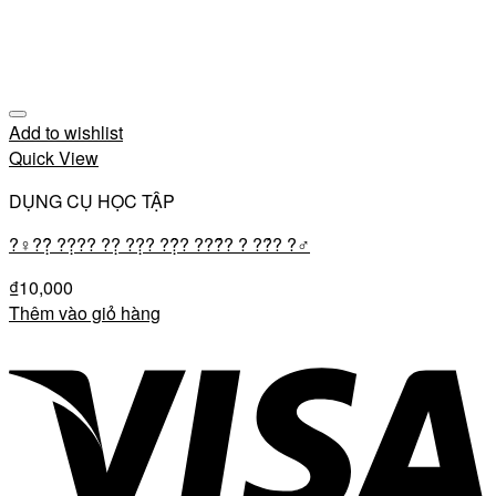
Add to wishlist
Quick View
DỤNG CỤ HỌC TẬP
?‍♀️??̣̂ ??̣?? ??̣ ??̣? ??̣̂? ???̂́? ? ??́? ?‍♂️
₫
10,000
Thêm vào giỏ hàng