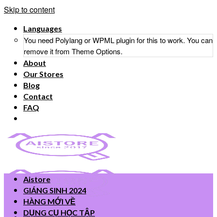
Skip to content
Languages
You need Polylang or WPML plugin for this to work. You can
remove it from Theme Options.
About
Our Stores
Blog
Contact
FAQ
Aistore
GIÁNG SINH 2024
HÀNG MỚI VỀ
DỤNG CỤ HỌC TẬP