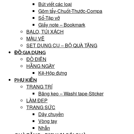
Bút viết các loại
Gôm tẩy-Chuốt-Thước-Compa
Sổ-Tập vở
Giấy note – Bookmark
BALO, TÚI XÁCH
MÀU VẼ
SET DỤNG CỤ – BỘ QUÀ TẶNG
ĐỒ GIA DỤNG
ĐỒ ĐIỆN
HẰNG NGÀY
Kệ-Hộp đựng
PHỤ KIỆN
TRANG TRÍ
Băng keo – Washi tape-Sticker
LÀM ĐẸP
TRANG SỨC
Dây chuyền
Vòng tay
Nhẫn