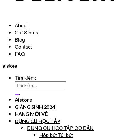
About
Our Stores
Blog
Contact
FAQ
aistore
Tìm kiếm:
Aistore
GIÁNG SINH 2024
HÀNG MỚI VỀ
DỤNG CỤ HỌC TẬP
DỤNG CỤ HỌC TẬP CƠ BẢN
Hộp bút-Túi bút