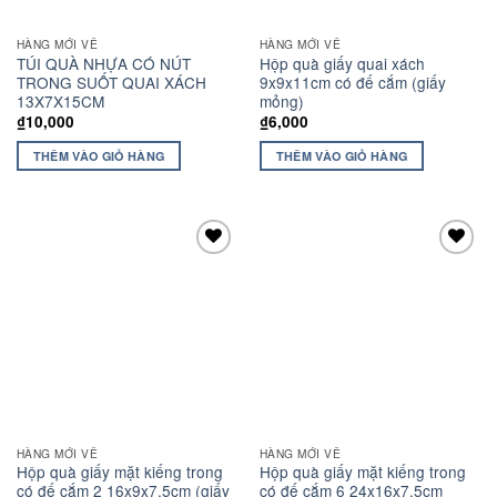
HÀNG MỚI VỀ
HÀNG MỚI VỀ
TÚI QUÀ NHỰA CÓ NÚT
Hộp quà giấy quai xách
TRONG SUỐT QUAI XÁCH
9x9x11cm có đế cắm (giấy
13X7X15CM
mỏng)
₫
10,000
₫
6,000
THÊM VÀO GIỎ HÀNG
THÊM VÀO GIỎ HÀNG
Add to
Add to
wishlist
wishlist
HÀNG MỚI VỀ
HÀNG MỚI VỀ
Hộp quà giấy mặt kiếng trong
Hộp quà giấy mặt kiếng trong
có đế cắm 2 16x9x7.5cm (giấy
có đế cắm 6 24x16x7.5cm