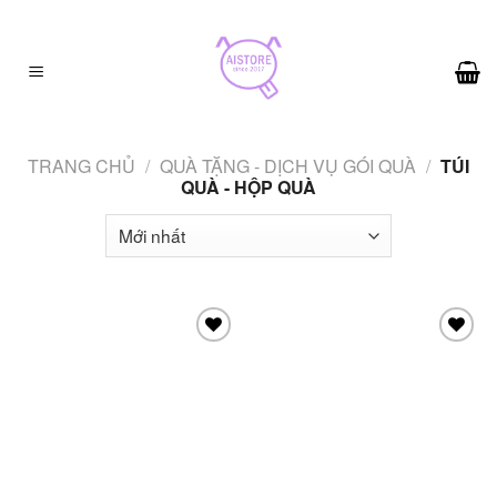
Skip
to
content
TRANG CHỦ
/
QUÀ TẶNG - DỊCH VỤ GÓI QUÀ
/
TÚI
QUÀ - HỘP QUÀ
Add to
Add to
wishlist
wishlist