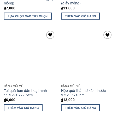
mỏng)
(giấy mỏng)
₫
7,000
₫
11,000
LỰA CHỌN CÁC TÙY CHỌN
THÊM VÀO GIỎ HÀNG
Add to
Add to
wishlist
wishlist
HÀNG MỚI VỀ
HÀNG MỚI VỀ
Túi quà tem dán hoạt hình
Hộp quà thắt nơ kích thước
11.5×21.7×7.5cm
9.5×9.5x10cm
₫
6,000
₫
13,000
THÊM VÀO GIỎ HÀNG
THÊM VÀO GIỎ HÀNG