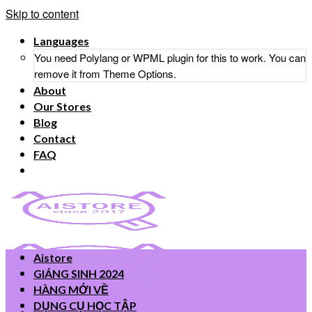
Skip to content
Languages
You need Polylang or WPML plugin for this to work. You can
remove it from Theme Options.
About
Our Stores
Blog
Contact
FAQ
Aistore
GIÁNG SINH 2024
HÀNG MỚI VỀ
DỤNG CỤ HỌC TẬP