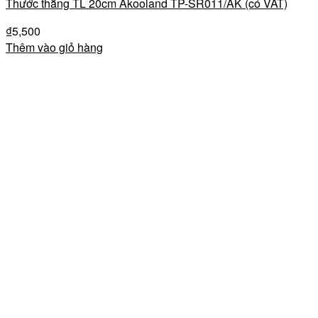
Thước thẳng TL 20cm Akooland TP-SR011/AK (có VAT)
₫
5,500
Thêm vào giỏ hàng