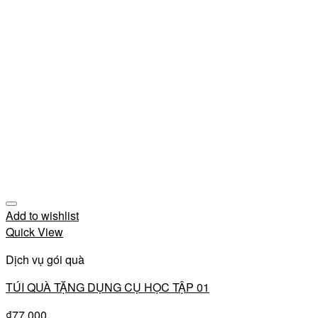
Add to wishlist
Quick View
Dịch vụ gói quà
TÚI QUÀ TẶNG DỤNG CỤ HỌC TẬP 01
₫
77,000