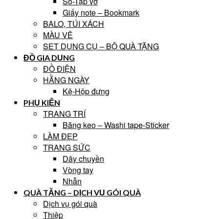
Sổ-Tập vở
Giấy note – Bookmark
BALO, TÚI XÁCH
MÀU VẼ
SET DỤNG CỤ – BỘ QUÀ TẶNG
ĐỒ GIA DỤNG
ĐỒ ĐIỆN
HẰNG NGÀY
Kệ-Hộp đựng
PHỤ KIỆN
TRANG TRÍ
Băng keo – Washi tape-Sticker
LÀM ĐẸP
TRANG SỨC
Dây chuyền
Vòng tay
Nhẫn
QUÀ TẶNG – DỊCH VỤ GÓI QUÀ
Dịch vụ gói quà
Thiệp