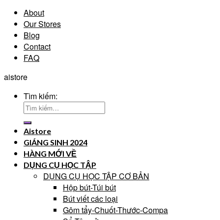
About
Our Stores
Blog
Contact
FAQ
aistore
Tìm kiếm:
Aistore
GIÁNG SINH 2024
HÀNG MỚI VỀ
DỤNG CỤ HỌC TẬP
DỤNG CỤ HỌC TẬP CƠ BẢN
Hộp bút-Túi bút
Bút viết các loại
Gôm tẩy-Chuốt-Thước-Compa