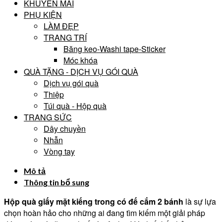
KHUYẾN MÃI
PHỤ KIỆN
LÀM ĐẸP
TRANG TRÍ
Băng keo-Washi tape-Sticker
Móc khóa
QUÀ TẶNG - DỊCH VỤ GÓI QUÀ
Dịch vụ gói quà
Thiệp
Túi quà - Hộp quà
TRANG SỨC
Dây chuyền
Nhẫn
Vòng tay
Mô tả
Thông tin bổ sung
Hộp quà giấy mặt kiếng trong có đế cắm 2 bánh
là sự lựa
chọn hoàn hảo cho những ai đang tìm kiếm một giải pháp