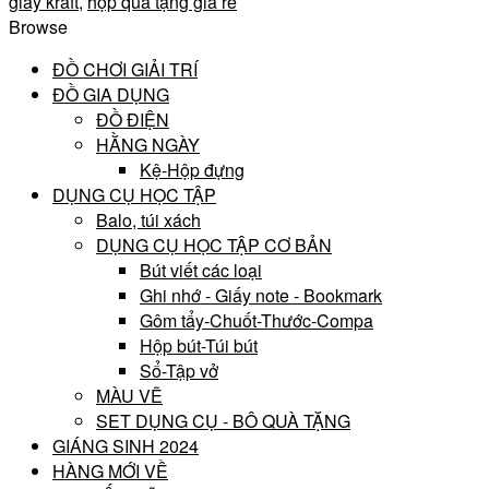
giấy kraft
,
hộp quà tặng giá rẻ
Browse
ĐỒ CHƠI GIẢI TRÍ
ĐỒ GIA DỤNG
ĐỒ ĐIỆN
HẰNG NGÀY
Kệ-Hộp đựng
DỤNG CỤ HỌC TẬP
Balo, túi xách
DỤNG CỤ HỌC TẬP CƠ BẢN
Bút viết các loại
Ghi nhớ - Giấy note - Bookmark
Gôm tẩy-Chuốt-Thước-Compa
Hộp bút-Túi bút
Sổ-Tập vở
MÀU VẼ
SET DỤNG CỤ - BÔ QUÀ TẶNG
GIÁNG SINH 2024
HÀNG MỚI VỀ