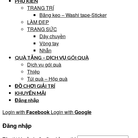
PHỤ KIỆN
TRANG TRÍ
Băng keo – Washi tape-Sticker
LÀM ĐẸP
TRANG SỨC
Dây chuyền
Vòng tay
Nhẫn
QUÀ TẶNG – DỊCH VỤ GÓI QUÀ
Dịch vụ gói quà
Thiệp
Túi quà – Hộp quà
ĐỒ CHƠI GIẢI TRÍ
KHUYẾN MÃI
Đăng nhập
Login with
Facebook
Login with
Google
Đăng nhập