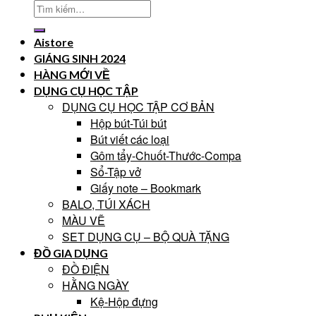
Aistore
GIÁNG SINH 2024
HÀNG MỚI VỀ
DỤNG CỤ HỌC TẬP
DỤNG CỤ HỌC TẬP CƠ BẢN
Hộp bút-Túi bút
Bút viết các loại
Gôm tẩy-Chuốt-Thước-Compa
Sổ-Tập vở
Giấy note – Bookmark
BALO, TÚI XÁCH
MÀU VẼ
SET DỤNG CỤ – BỘ QUÀ TẶNG
ĐỒ GIA DỤNG
ĐỒ ĐIỆN
HẰNG NGÀY
Kệ-Hộp đựng