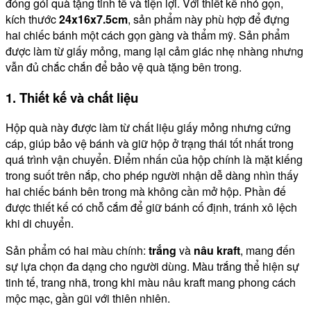
đóng gói quà tặng tinh tế và tiện lợi. Với thiết kế nhỏ gọn,
kích thước
24x16x7.5cm
, sản phẩm này phù hợp để đựng
hai chiếc bánh một cách gọn gàng và thẩm mỹ. Sản phẩm
được làm từ giấy mỏng, mang lại cảm giác nhẹ nhàng nhưng
vẫn đủ chắc chắn để bảo vệ quà tặng bên trong.
1. Thiết kế và chất liệu
Hộp quà này được làm từ chất liệu giấy mỏng nhưng cứng
cáp, giúp bảo vệ bánh và giữ hộp ở trạng thái tốt nhất trong
quá trình vận chuyển. Điểm nhấn của hộp chính là mặt kiếng
trong suốt trên nắp, cho phép người nhận dễ dàng nhìn thấy
hai chiếc bánh bên trong mà không cần mở hộp. Phần đế
được thiết kế có chỗ cắm để giữ bánh cố định, tránh xô lệch
khi di chuyển.
Sản phẩm có hai màu chính:
trắng
và
nâu kraft
, mang đến
sự lựa chọn đa dạng cho người dùng. Màu trắng thể hiện sự
tinh tế, trang nhã, trong khi màu nâu kraft mang phong cách
mộc mạc, gần gũi với thiên nhiên.