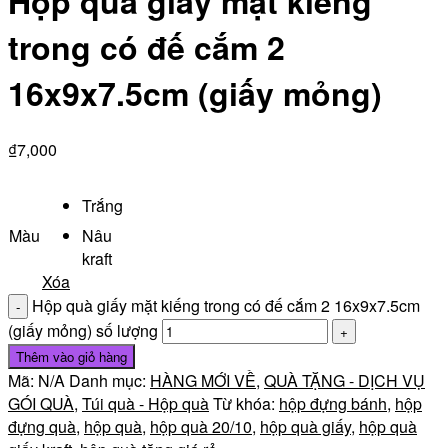
Hộp quà giấy mặt kiếng
trong có đế cắm 2
16x9x7.5cm (giấy mỏng)
₫
7,000
Trắng
Màu
Nâu
kraft
Xóa
Hộp quà giấy mặt kiếng trong có đế cắm 2 16x9x7.5cm
(giấy mỏng) số lượng
Thêm vào giỏ hàng
Mã:
N/A
Danh mục:
HÀNG MỚI VỀ
,
QUÀ TẶNG - DỊCH VỤ
GÓI QUÀ
,
Túi quà - Hộp quà
Từ khóa:
hộp đựng bánh
,
hộp
đựng quà
,
hộp quà
,
hộp quà 20/10
,
hộp quà giấy
,
hộp quà