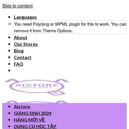
Skip to content
Languages
You need Polylang or WPML plugin for this to work. You can
remove it from Theme Options.
About
Our Stores
Blog
Contact
FAQ
Aistore
GIÁNG SINH 2024
HÀNG MỚI VỀ
DỤNG CỤ HỌC TẬP