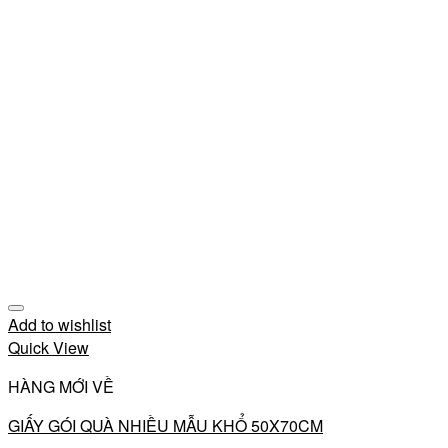
Add to wishlist
Quick View
HÀNG MỚI VỀ
GIẤY GÓI QUÀ NHIỀU MẪU KHỔ 50X70CM