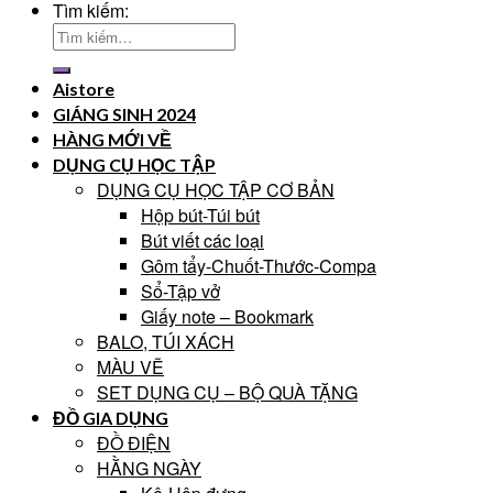
Tìm kiếm:
Aistore
GIÁNG SINH 2024
HÀNG MỚI VỀ
DỤNG CỤ HỌC TẬP
DỤNG CỤ HỌC TẬP CƠ BẢN
Hộp bút-Túi bút
Bút viết các loại
Gôm tẩy-Chuốt-Thước-Compa
Sổ-Tập vở
Giấy note – Bookmark
BALO, TÚI XÁCH
MÀU VẼ
SET DỤNG CỤ – BỘ QUÀ TẶNG
ĐỒ GIA DỤNG
ĐỒ ĐIỆN
HẰNG NGÀY