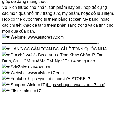
giúp dễ dàng mang theo.
Với kích thước nhỏ nhắn, sản phẩm này phù hợp để đựng
các món quà nhỏ như trang sức, mỹ phẩm, hoặc đồ lưu niệm.
Hộp có thể được trang trí thêm bằng sticker, ruy băng, hoặc
các chi tiết khác để tăng thêm phần sang trọng và cá tính cho
món quà của bạn.
Website:
www.aistore17.com
———————————————————————-
HÀNG CÓ SẴN TOÀN BỘ. SỈ LẺ TOÀN QUỐC NHA
Địa chỉ: 24/6/6 Bis (Lầu 1), Trần Khắc Chân, P, Tân
Định, Q1, HCM. 10AM-9PM. Nghỉ Thứ 4 hằng tuần.
Sđt/Zalo: 0704823933
Website:
www.aistore17.com
Youtube:
https://youtube.com/c/AISTORE17
Shopee: Aistore17 (
https://shopee.vn/aistore17hcm
)
Tiktok: aistore17