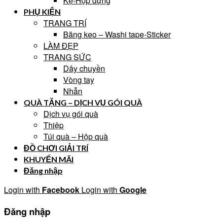
Kệ-Hộp đựng
PHỤ KIỆN
TRANG TRÍ
Băng keo – Washi tape-Sticker
LÀM ĐẸP
TRANG SỨC
Dây chuyền
Vòng tay
Nhẫn
QUÀ TẶNG – DỊCH VỤ GÓI QUÀ
Dịch vụ gói quà
Thiệp
Túi quà – Hộp quà
ĐỒ CHƠI GIẢI TRÍ
KHUYẾN MÃI
Đăng nhập
Login with
Facebook
Login with
Google
Đăng nhập