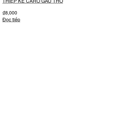
THIỆP KẺ CARO GẤU THỎ
₫
8,000
Đọc tiếp