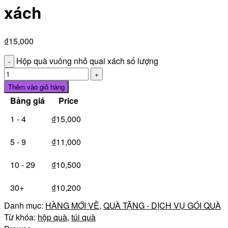
xách
₫
15,000
Hộp quà vuông nhỏ quai xách số lượng
Thêm vào giỏ hàng
Bảng giá
Price
1 - 4
₫
15,000
5 - 9
₫
11,000
10 - 29
₫
10,500
30+
₫
10,200
Danh mục:
HÀNG MỚI VỀ
,
QUÀ TẶNG - DỊCH VỤ GÓI QUÀ
Từ khóa:
hộp quà
,
túi quà