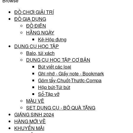
Browse
ĐỒ CHƠI GIẢI TRÍ
ĐỒ GIA DỤNG
ĐỒ ĐIỆN
HẰNG NGÀY
Kệ-Hộp đựng
DỤNG CỤ HỌC TẬP
Balo, túi xách
DỤNG CỤ HỌC TẬP CƠ BẢN
Bút viết các loại
Ghi nhớ - Giấy note - Bookmark
Gôm tẩy-Chuốt-Thước-Compa
Hộp bút-Túi bút
Sổ-Tập vở
MÀU VẼ
SET DỤNG CỤ - BÔ QUÀ TẶNG
GIÁNG SINH 2024
HÀNG MỚI VỀ
KHUYẾN MÃI