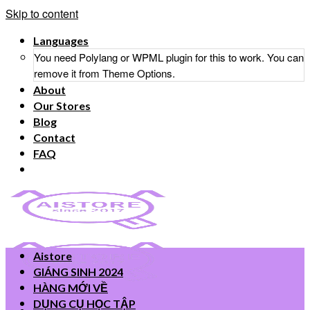
Skip to content
Languages
You need Polylang or WPML plugin for this to work. You can
remove it from Theme Options.
About
Our Stores
Blog
Contact
FAQ
Aistore
GIÁNG SINH 2024
HÀNG MỚI VỀ
DỤNG CỤ HỌC TẬP