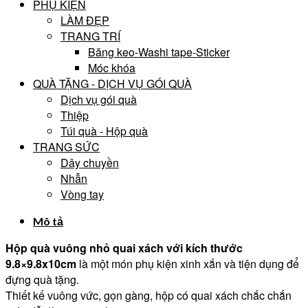
PHỤ KIỆN
LÀM ĐẸP
TRANG TRÍ
Băng keo-Washi tape-Sticker
Móc khóa
QUÀ TẶNG - DỊCH VỤ GÓI QUÀ
Dịch vụ gói quà
Thiệp
Túi quà - Hộp quà
TRANG SỨC
Dây chuyền
Nhẫn
Vòng tay
Mô tả
Hộp quà vuông nhỏ quai xách với kích thước
9.8×9.8x10cm
là một món phụ kiện xinh xắn và tiện dụng để
đựng quà tặng.
Thiết kế vuông vức, gọn gàng, hộp có quai xách chắc chắn