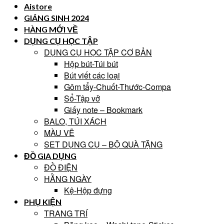
Aistore
GIÁNG SINH 2024
HÀNG MỚI VỀ
DỤNG CỤ HỌC TẬP
DỤNG CỤ HỌC TẬP CƠ BẢN
Hộp bút-Túi bút
Bút viết các loại
Gôm tẩy-Chuốt-Thước-Compa
Sổ-Tập vở
Giấy note – Bookmark
BALO, TÚI XÁCH
MÀU VẼ
SET DỤNG CỤ – BỘ QUÀ TẶNG
ĐỒ GIA DỤNG
ĐỒ ĐIỆN
HẰNG NGÀY
Kệ-Hộp đựng
PHỤ KIỆN
TRANG TRÍ