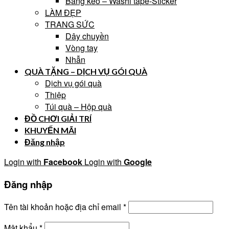
Băng keo – Washi tape-Sticker
LÀM ĐẸP
TRANG SỨC
Dây chuyền
Vòng tay
Nhẫn
QUÀ TẶNG – DỊCH VỤ GÓI QUÀ
Dịch vụ gói quà
Thiệp
Túi quà – Hộp quà
ĐỒ CHƠI GIẢI TRÍ
KHUYẾN MÃI
Đăng nhập
Login with
Facebook
Login with
Google
Đăng nhập
Tên tài khoản hoặc địa chỉ email
*
Mật khẩu
*