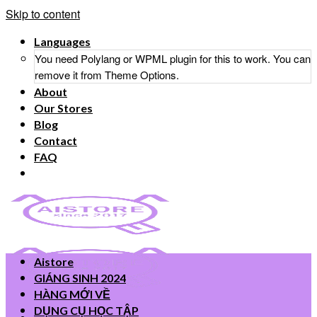
Skip to content
Languages
You need Polylang or WPML plugin for this to work. You can
remove it from Theme Options.
About
Our Stores
Blog
Contact
FAQ
Aistore
GIÁNG SINH 2024
HÀNG MỚI VỀ
DỤNG CỤ HỌC TẬP