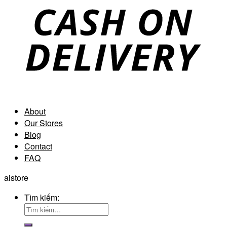
About
Our Stores
Blog
Contact
FAQ
aistore
Tìm kiếm: