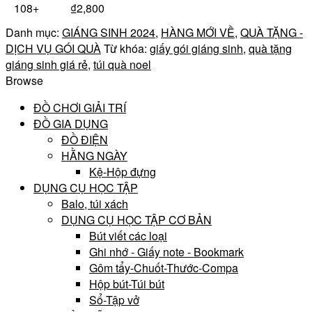
108+
₫
2,800
Danh mục:
GIÁNG SINH 2024
,
HÀNG MỚI VỀ
,
QUÀ TẶNG -
DỊCH VỤ GÓI QUÀ
Từ khóa:
giấy gói giáng sinh
,
quà tặng
giáng sinh giá rẻ
,
túi quà noel
Browse
ĐỒ CHƠI GIẢI TRÍ
ĐỒ GIA DỤNG
ĐỒ ĐIỆN
HẰNG NGÀY
Kệ-Hộp đựng
DỤNG CỤ HỌC TẬP
Balo, túi xách
DỤNG CỤ HỌC TẬP CƠ BẢN
Bút viết các loại
Ghi nhớ - Giấy note - Bookmark
Gôm tẩy-Chuốt-Thước-Compa
Hộp bút-Túi bút
Sổ-Tập vở