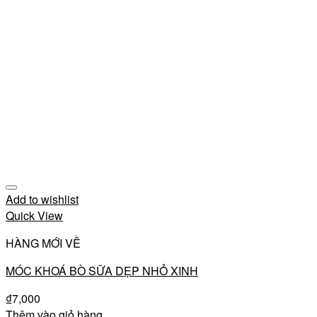
Add to wishlist
Quick View
HÀNG MỚI VỀ
MÓC KHOÁ BÒ SỮA DẸP NHỎ XINH
₫
7,000
Thêm vào giỏ hàng