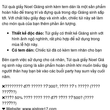
Túi quà giấy Noel Giáng sinh kèm tem dán là một sản phẩm
hoàn hảo để trang trí và đựng quà trong dịp Giáng sinh sắp
tới. Với chất liệu giấy đẹp và xinh xắn, chiếc túi này sẽ làm
cho món quà của bạn thêm phần ấn tượng.
Thiết kế độc đáo:
Túi giấy có thiết kế Giáng sinh với
hình ảnh ngộ nghĩnh, rất phù hợp để sử dụng trong
mùa lễ hội này.
Có tem dán:
Chiếc túi đã có kèm tem nhãn cho bạn
Bên cạnh việc sử dụng cho cá nhân, Túi quà giấy Noel Giá
ng sinh này cũmg là sản phẩm hoàn chỉnh khi muốn biếu tặg
người thân hay bạn bè vào các buổi party hay sum vầy cuối
năm.
❌???????? đ?̛? ????? ??̛̀ 300?, ??̉?? ??̛̀ 1 ????̣̂? (????
???̛?̛̀??)
❌???̉? 50% ???̂̀? ???? ??? đ?̛? ??̉?? ??̛̀ 500? (????
???̛?̛̀??)
❤ Website: www.aistore17.com