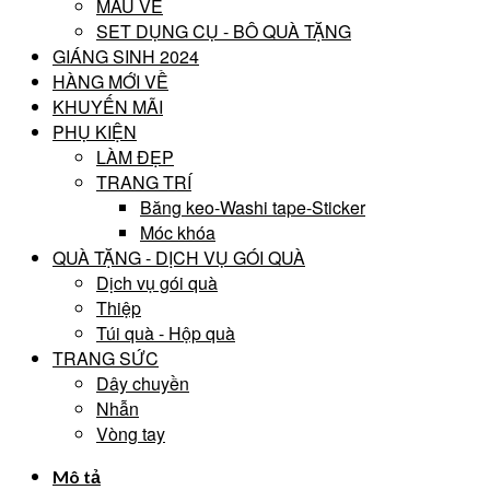
MÀU VẼ
SET DỤNG CỤ - BÔ QUÀ TẶNG
GIÁNG SINH 2024
HÀNG MỚI VỀ
KHUYẾN MÃI
PHỤ KIỆN
LÀM ĐẸP
TRANG TRÍ
Băng keo-Washi tape-Sticker
Móc khóa
QUÀ TẶNG - DỊCH VỤ GÓI QUÀ
Dịch vụ gói quà
Thiệp
Túi quà - Hộp quà
TRANG SỨC
Dây chuyền
Nhẫn
Vòng tay
Mô tả