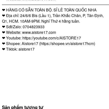
————————————————————————————
❤ HÀNG CÓ SẴN TOÀN BỘ. SỈ LẺ TOÀN QUỐC NHA
❤ Địa chỉ: 24/6/6 Bis (Lầu 1), Trần Khắc Chân, P, Tân Định,
Q1, HCM. 10AM-9PM. Nghỉ Thứ 4 hằng tuần.
❤ Sđt/Zalo: 0704823933
❤ Website: www.aistore17.com
❤ Youtube: https://youtube.com/c/AISTORE17
❤ Shopee: Aistore17 (https://shopee.vn/aistore17hcm)
❤ Tiktok: aistore17
Sản phẩm tương tự