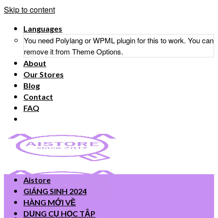
Skip to content
Languages
You need Polylang or WPML plugin for this to work. You can
remove it from Theme Options.
About
Our Stores
Blog
Contact
FAQ
Aistore
GIÁNG SINH 2024
HÀNG MỚI VỀ
DỤNG CỤ HỌC TẬP