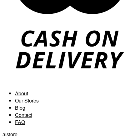
About
Our Stores
Blog
Contact
FAQ
aistore