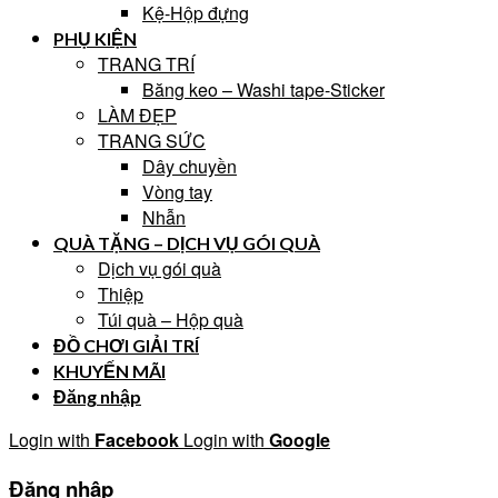
Kệ-Hộp đựng
PHỤ KIỆN
TRANG TRÍ
Băng keo – Washi tape-Sticker
LÀM ĐẸP
TRANG SỨC
Dây chuyền
Vòng tay
Nhẫn
QUÀ TẶNG – DỊCH VỤ GÓI QUÀ
Dịch vụ gói quà
Thiệp
Túi quà – Hộp quà
ĐỒ CHƠI GIẢI TRÍ
KHUYẾN MÃI
Đăng nhập
Login with
Facebook
Login with
Google
Đăng nhập