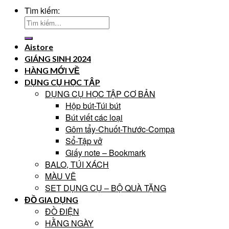
Tìm kiếm:
Aistore
GIÁNG SINH 2024
HÀNG MỚI VỀ
DỤNG CỤ HỌC TẬP
DỤNG CỤ HỌC TẬP CƠ BẢN
Hộp bút-Túi bút
Bút viết các loại
Gôm tẩy-Chuốt-Thước-Compa
Sổ-Tập vở
Giấy note – Bookmark
BALO, TÚI XÁCH
MÀU VẼ
SET DỤNG CỤ – BỘ QUÀ TẶNG
ĐỒ GIA DỤNG
ĐỒ ĐIỆN
HẰNG NGÀY