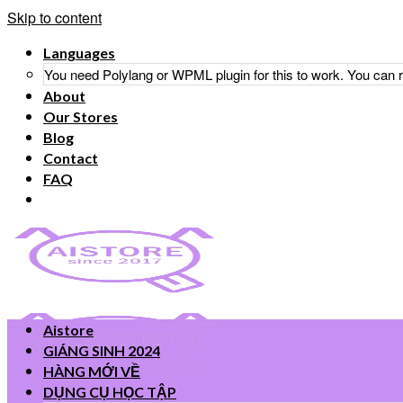
Skip to content
Languages
You need Polylang or WPML plugin for this to work. You can
About
Our Stores
Blog
Contact
FAQ
Aistore
GIÁNG SINH 2024
HÀNG MỚI VỀ
DỤNG CỤ HỌC TẬP