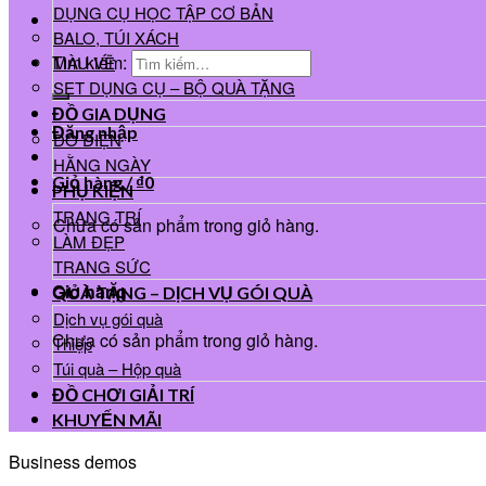
DỤNG CỤ HỌC TẬP CƠ BẢN
BALO, TÚI XÁCH
Tìm kiếm:
MÀU VẼ
SET DỤNG CỤ – BỘ QUÀ TẶNG
ĐỒ GIA DỤNG
Đăng nhập
ĐỒ ĐIỆN
HẰNG NGÀY
Giỏ hàng /
₫
0
PHỤ KIỆN
TRANG TRÍ
Chưa có sản phẩm trong giỏ hàng.
LÀM ĐẸP
TRANG SỨC
Giỏ hàng
QUÀ TẶNG – DỊCH VỤ GÓI QUÀ
Dịch vụ gói quà
Chưa có sản phẩm trong giỏ hàng.
Thiệp
Túi quà – Hộp quà
ĐỒ CHƠI GIẢI TRÍ
KHUYẾN MÃI
Business demos