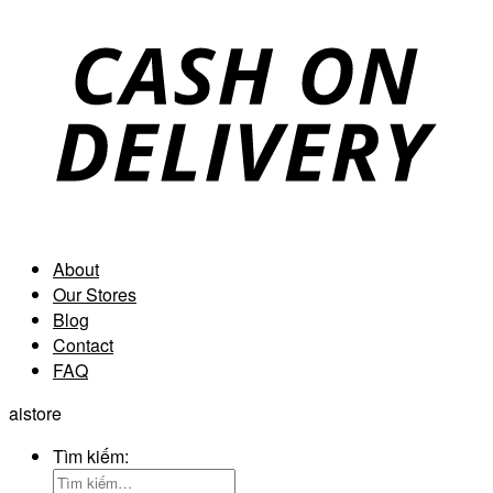
About
Our Stores
Blog
Contact
FAQ
aistore
Tìm kiếm: