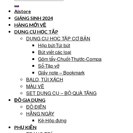
Aistore
GIÁNG SINH 2024
HÀNG MỚI VỀ
DỤNG CỤ HỌC TẬP
DỤNG CỤ HỌC TẬP CƠ BẢN
Hộp bút-Túi bút
Bút viết các loại
Gôm tẩy-Chuốt-Thước-Compa
Sổ-Tập vở
Giấy note – Bookmark
BALO, TÚI XÁCH
MÀU VẼ
SET DỤNG CỤ – BỘ QUÀ TẶNG
ĐỒ GIA DỤNG
ĐỒ ĐIỆN
HẰNG NGÀY
Kệ-Hộp đựng
PHỤ KIỆN