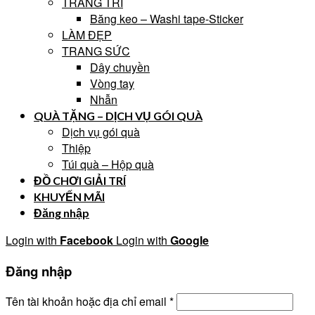
TRANG TRÍ
Băng keo – Washi tape-Sticker
LÀM ĐẸP
TRANG SỨC
Dây chuyền
Vòng tay
Nhẫn
QUÀ TẶNG – DỊCH VỤ GÓI QUÀ
Dịch vụ gói quà
Thiệp
Túi quà – Hộp quà
ĐỒ CHƠI GIẢI TRÍ
KHUYẾN MÃI
Đăng nhập
Login with
Facebook
Login with
Google
Đăng nhập
Tên tài khoản hoặc địa chỉ email
*