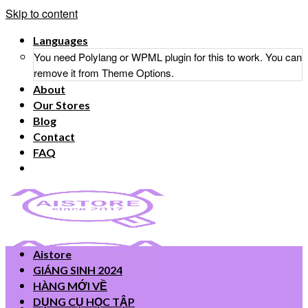
Skip to content
Languages
You need Polylang or WPML plugin for this to work. You can
remove it from Theme Options.
About
Our Stores
Blog
Contact
FAQ
Aistore
GIÁNG SINH 2024
HÀNG MỚI VỀ
DỤNG CỤ HỌC TẬP