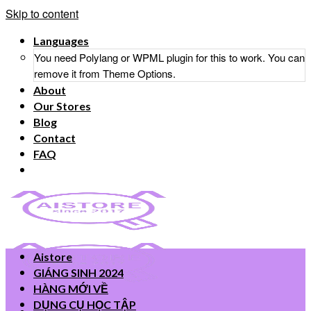
Skip to content
Languages
You need Polylang or WPML plugin for this to work. You can
remove it from Theme Options.
About
Our Stores
Blog
Contact
FAQ
Aistore
GIÁNG SINH 2024
HÀNG MỚI VỀ
DỤNG CỤ HỌC TẬP