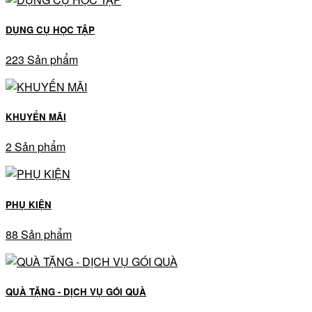
DỤNG CỤ HỌC TẬP
223 Sản phẩm
KHUYẾN MÃI
2 Sản phẩm
PHỤ KIỆN
88 Sản phẩm
QUÀ TẶNG - DỊCH VỤ GÓI QUÀ