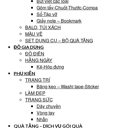
Bút viết các loại
Gôm tẩy-Chuốt-Thước-Compa
Sổ-Tập vở
Giấy note – Bookmark
BALO, TÚI XÁCH
MÀU VẼ
SET DỤNG CỤ – BỘ QUÀ TẶNG
ĐỒ GIA DỤNG
ĐỒ ĐIỆN
HẰNG NGÀY
Kệ-Hộp đựng
PHỤ KIỆN
TRANG TRÍ
Băng keo – Washi tape-Sticker
LÀM ĐẸP
TRANG SỨC
Dây chuyền
Vòng tay
Nhẫn
QUÀ TẶNG – DỊCH VỤ GÓI QUÀ