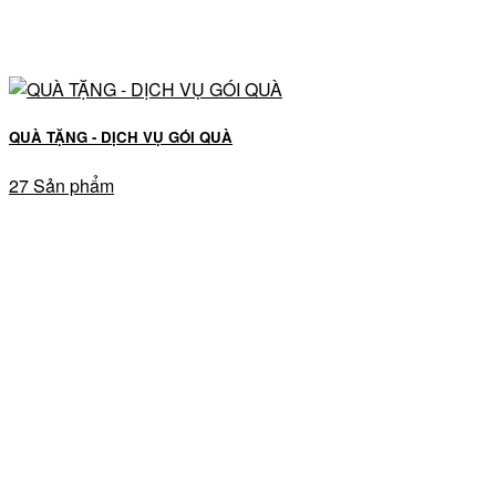
QUÀ TẶNG - DỊCH VỤ GÓI QUÀ
27 Sản phẩm