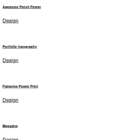
Awesome Pencil Poster
Design
Portfolio typography
Design
Flatsome Poster Print
Design
Magazine
Design