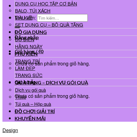
DỤNG CỤ HỌC TẬP CƠ BẢN
BALO, TÚI XÁCH
Tìm kiếm:
MÀU VẼ
SET DỤNG CỤ – BỘ QUÀ TẶNG
ĐỒ GIA DỤNG
Đăng nhập
ĐỒ ĐIỆN
HẰNG NGÀY
Giỏ hàng /
₫
0
PHỤ KIỆN
TRANG TRÍ
Chưa có sản phẩm trong giỏ hàng.
LÀM ĐẸP
TRANG SỨC
Giỏ hàng
QUÀ TẶNG – DỊCH VỤ GÓI QUÀ
Dịch vụ gói quà
Chưa có sản phẩm trong giỏ hàng.
Thiệp
Túi quà – Hộp quà
ĐỒ CHƠI GIẢI TRÍ
KHUYẾN MÃI
Design