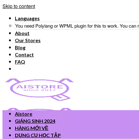
Skip to content
Languages
You need Polylang or WPML plugin for this to work. You can
About
Our Stores
Blog
Contact
FAQ
Aistore
GIÁNG SINH 2024
HÀNG MỚI VỀ
DỤNG CỤ HỌC TẬP