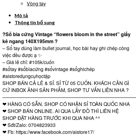
Vòng tay
Mô tả
Thông tin bổ sung
?Sổ bìa cứng Vintage “flowers bloom in the street” giấy
kẻ ngang 140X195mm ?
– Sổ tay dùng làm bullet journal, học bài hay ghi chép công
việc đều được ạ ✨
– Giá lẻ chỉ:
#105k
/cuốn
#sổtay
#sổbìacứng
#sổvintage
#sổghichép
#aistoredụngcụhọctập
SHOP BÁN CẢ LẺ & SỈ. SỈ TỪ 05 CUỐN. KHÁCH CẦN GÌ
CỨ INBOX ẢNH SẢN PHẨM, SHOP TƯ VẤN LIỀN NHA ?
————————————————————————————
❤ HÀNG CÓ SẴN. SHOP CÓ NHẬN SỈ TOÀN QUỐC NHA
❤ SHOP BÁN ONLINE. AI QUA LẤY ĐỒ THÌ LIÊN HỆ
SHOP ĐẶT HÀNG TRƯỚC KHI QUA NHA ^^
❤ Sđt/Zalo: 0704823933
❤ Fb: https://www.facebook.com/aistore17/