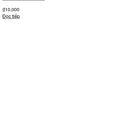
₫
10,000
Đọc tiếp