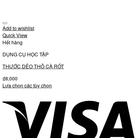
Add to wishlist
Quick View
Hết hàng
DỤNG CỤ HỌC TẬP
THƯỚC DẺO THỎ CÀ RỐT
₫
8,000
Lựa chọn các tùy chọn