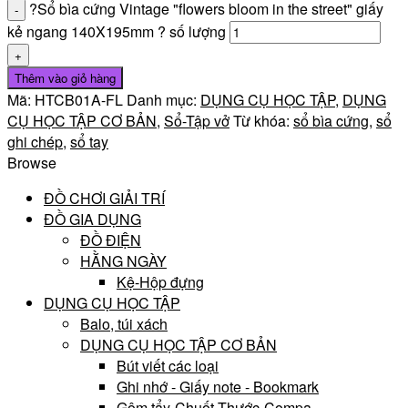
?Sổ bìa cứng Vintage "flowers bloom in the street" giấy
kẻ ngang 140X195mm ? số lượng
Thêm vào giỏ hàng
Mã:
HTCB01A-FL
Danh mục:
DỤNG CỤ HỌC TẬP
,
DỤNG
CỤ HỌC TẬP CƠ BẢN
,
Sổ-Tập vở
Từ khóa:
sổ bìa cứng
,
sổ
ghi chép
,
sổ tay
Browse
ĐỒ CHƠI GIẢI TRÍ
ĐỒ GIA DỤNG
ĐỒ ĐIỆN
HẰNG NGÀY
Kệ-Hộp đựng
DỤNG CỤ HỌC TẬP
Balo, túi xách
DỤNG CỤ HỌC TẬP CƠ BẢN
Bút viết các loại
Ghi nhớ - Giấy note - Bookmark
Gôm tẩy-Chuốt-Thước-Compa