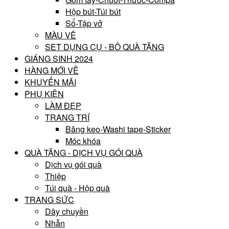
Hộp bút-Túi bút
Sổ-Tập vở
MÀU VẼ
SET DỤNG CỤ - BÔ QUÀ TẶNG
GIÁNG SINH 2024
HÀNG MỚI VỀ
KHUYẾN MÃI
PHỤ KIỆN
LÀM ĐẸP
TRANG TRÍ
Băng keo-Washi tape-Sticker
Móc khóa
QUÀ TẶNG - DỊCH VỤ GÓI QUÀ
Dịch vụ gói quà
Thiệp
Túi quà - Hộp quà
TRANG SỨC
Dây chuyền
Nhẫn