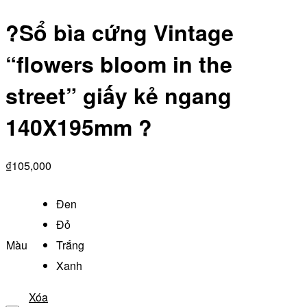
?Sổ bìa cứng Vintage
“flowers bloom in the
street” giấy kẻ ngang
140X195mm ?
₫
105,000
Đen
Đỏ
Màu
Trắng
Xanh
Xóa