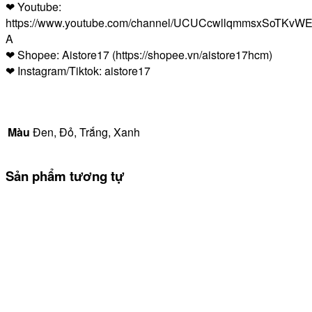
❤ Youtube:
https://www.youtube.com/channel/UCUCcwllqmmsxSoTKvWE
A
❤ Shopee: Aistore17 (https://shopee.vn/aistore17hcm)
❤ Instagram/Tiktok: aistore17
Màu
Đen, Đỏ, Trắng, Xanh
Sản phẩm tương tự