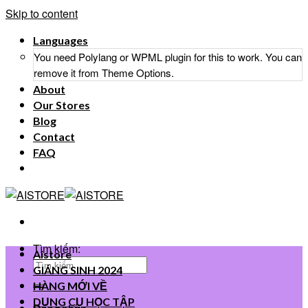
Skip to content
Languages
You need Polylang or WPML plugin for this to work. You can
remove it from Theme Options.
About
Our Stores
Blog
Contact
FAQ
Tìm kiếm:
Aistore
GIÁNG SINH 2024
HÀNG MỚI VỀ
DỤNG CỤ HỌC TẬP