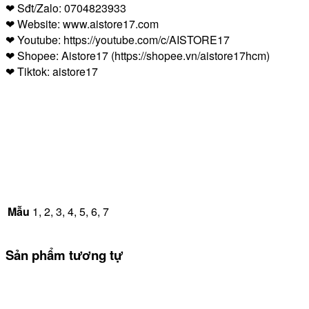
❤ Sđt/Zalo: 0704823933
❤ Website: www.aistore17.com
❤ Youtube: https://youtube.com/c/AISTORE17
❤ Shopee: Aistore17 (https://shopee.vn/aistore17hcm)
❤ Tiktok: aistore17
Mẫu
1, 2, 3, 4, 5, 6, 7
Sản phẩm tương tự