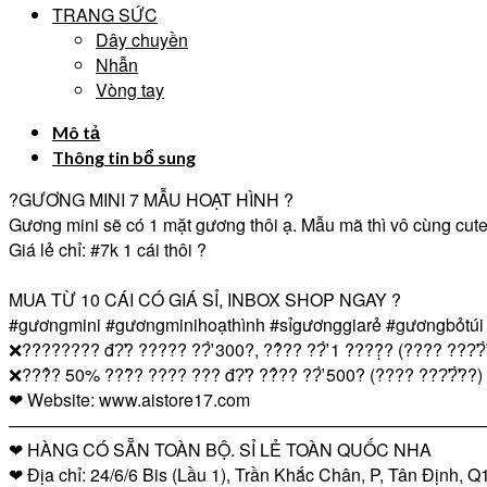
TRANG SỨC
Dây chuyền
Nhẫn
Vòng tay
Mô tả
Thông tin bổ sung
?GƯƠNG MINI 7 MẪU HOẠT HÌNH ?
Gương mini sẽ có 1 mặt gương thôi ạ. Mẫu mã thì vô cùng cute.
Giá lẻ chỉ:
#7k
1 cái thôi ?
MUA TỪ 10 CÁI CÓ GIÁ SỈ, INBOX SHOP NGAY ?
#gươngmini
#gươngminihoạthình
#sỉgươnggiarẻ
#gươngbỏtúi
❌???????? đ?̛? ????? ??̛̀ 300?, ??̉?? ??̛̀ 1 ????̣̂? (???? ???̛?̛
❌???̉? 50% ???̂̀? ???? ??? đ?̛? ??̉?? ??̛̀ 500? (???? ???̛?̛̀??)
❤ Website: www.aistore17.com
————————————————————————————
❤ HÀNG CÓ SẴN TOÀN BỘ. SỈ LẺ TOÀN QUỐC NHA
❤ Địa chỉ: 24/6/6 Bis (Lầu 1), Trần Khắc Chân, P, Tân Định,