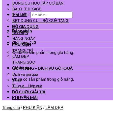
DỤNG CỤ HỌC TẬP CƠ BẢN
BALO, TÚI XÁCH
Tìm kiếm:
MÀU VẼ
SET DỤNG CỤ – BỘ QUÀ TẶNG
ĐỒ GIA DỤNG
Đăng nhập
ĐỒ ĐIỆN
HẰNG NGÀY
Giỏ hàng /
₫
0
PHỤ KIỆN
TRANG TRÍ
Chưa có sản phẩm trong giỏ hàng.
LÀM ĐẸP
TRANG SỨC
Giỏ hàng
QUÀ TẶNG – DỊCH VỤ GÓI QUÀ
Dịch vụ gói quà
Chưa có sản phẩm trong giỏ hàng.
Thiệp
Túi quà – Hộp quà
ĐỒ CHƠI GIẢI TRÍ
KHUYẾN MÃI
Trang chủ
/
PHỤ KIỆN
/
LÀM ĐẸP