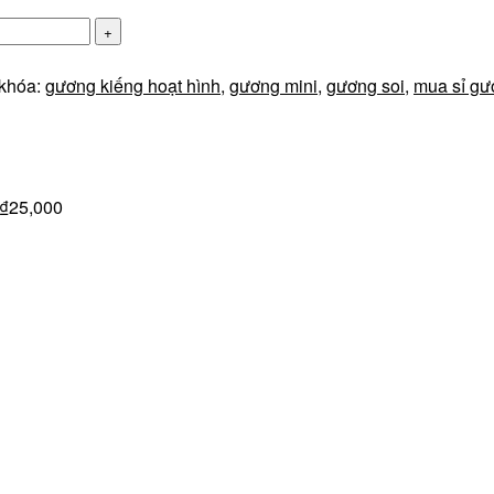
khóa:
gương kiếng hoạt hình
,
gương mini
,
gương soi
,
mua sỉ gư
₫
25,000