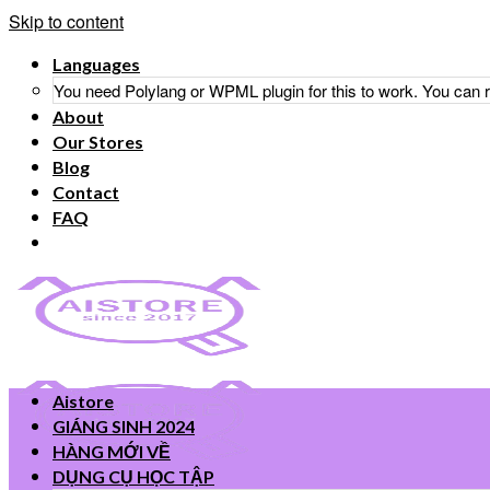
Skip to content
Languages
You need Polylang or WPML plugin for this to work. You can
About
Our Stores
Blog
Contact
FAQ
Aistore
GIÁNG SINH 2024
HÀNG MỚI VỀ
DỤNG CỤ HỌC TẬP