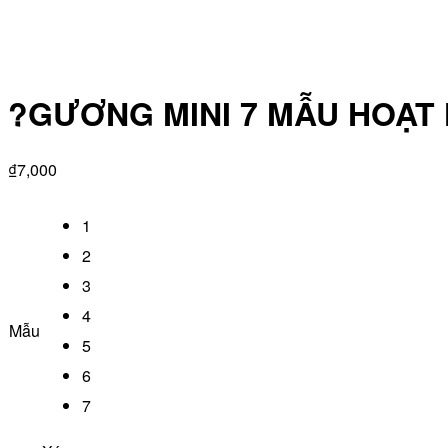
?GƯƠNG MINI 7 MẪU HOẠT 
₫
7,000
1
2
3
4
Mẫu
5
6
7