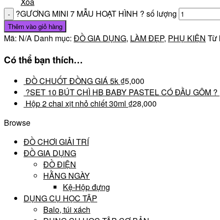
Xóa
?GƯƠNG MINI 7 MẪU HOẠT HÌNH ? số lượng
Thêm vào giỏ hàng
Mã:
N/A
Danh mục:
ĐỒ GIA DỤNG
,
LÀM ĐẸP
,
PHỤ KIỆN
Từ 
Có thể bạn thích…
ĐỒ CHUỐT ĐỒNG GIÁ 5k
₫
5,000
?SET 10 BÚT CHÌ HB BABY PASTEL CÓ ĐẦU GÔM ?
Hộp 2 chai xịt nhỏ chiết 30ml
₫
28,000
Browse
ĐỒ CHƠI GIẢI TRÍ
ĐỒ GIA DỤNG
ĐỒ ĐIỆN
HẰNG NGÀY
Kệ-Hộp đựng
DỤNG CỤ HỌC TẬP
Balo, túi xách