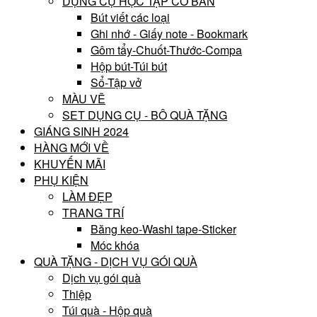
DỤNG CỤ HỌC TẬP CƠ BẢN
Bút viết các loại
Ghi nhớ - Giấy note - Bookmark
Gôm tẩy-Chuốt-Thước-Compa
Hộp bút-Túi bút
Sổ-Tập vở
MÀU VẼ
SET DỤNG CỤ - BÔ QUÀ TẶNG
GIÁNG SINH 2024
HÀNG MỚI VỀ
KHUYẾN MÃI
PHỤ KIỆN
LÀM ĐẸP
TRANG TRÍ
Băng keo-Washi tape-Sticker
Móc khóa
QUÀ TẶNG - DỊCH VỤ GÓI QUÀ
Dịch vụ gói quà
Thiệp
Túi quà - Hộp quà