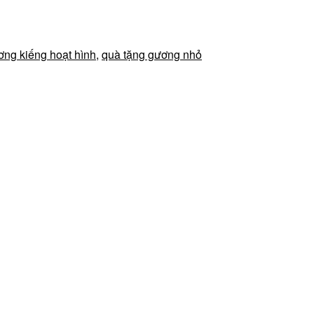
ơng kiếng hoạt hình
,
quà tặng gương nhỏ