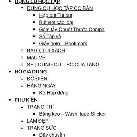
DỤNG CỤ HỌC TẬP
DỤNG CỤ HỌC TẬP CƠ BẢN
Hộp bút-Túi bút
Bút viết các loại
Gôm tẩy-Chuốt-Thước-Compa
Sổ-Tập vở
Giấy note – Bookmark
BALO, TÚI XÁCH
MÀU VẼ
SET DỤNG CỤ – BỘ QUÀ TẶNG
ĐỒ GIA DỤNG
ĐỒ ĐIỆN
HẰNG NGÀY
Kệ-Hộp đựng
PHỤ KIỆN
TRANG TRÍ
Băng keo – Washi tape-Sticker
LÀM ĐẸP
TRANG SỨC
Dây chuyền