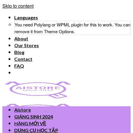
Skip to content
Languages
You need Polylang or WPML plugin for this to work. You can
remove it from Theme Options.
About
Our Stores
Blog
Contact
FAQ
Aistore
GIÁNG SINH 2024
HÀNG MỚI VỀ
DỤNG CỤ HỌC TẬP