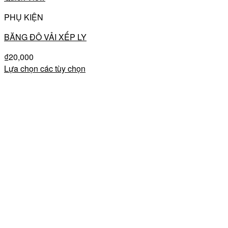
PHỤ KIỆN
BĂNG ĐÔ VẢI XẾP LY
₫
20,000
Lựa chọn các tùy chọn