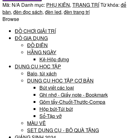
Mã:
N/A
Danh mục:
PHỤ KIỆN
,
TRANG TRÍ
Từ khóa:
để
bàn
,
đèn đọc sách
,
đèn led
,
đèn trang trí
Browse
ĐỒ CHƠI GIẢI TRÍ
ĐỒ GIA DỤNG
ĐỒ ĐIỆN
HẰNG NGÀY
Kệ-Hộp đựng
DỤNG CỤ HỌC TẬP
Balo, túi xách
DỤNG CỤ HỌC TẬP CƠ BẢN
Bút viết các loại
Ghi nhớ - Giấy note - Bookmark
Gôm tẩy-Chuốt-Thước-Compa
Hộp bút-Túi bút
Sổ-Tập vở
MÀU VẼ
SET DỤNG CỤ - BÔ QUÀ TẶNG
GIÁNG SINH 2024