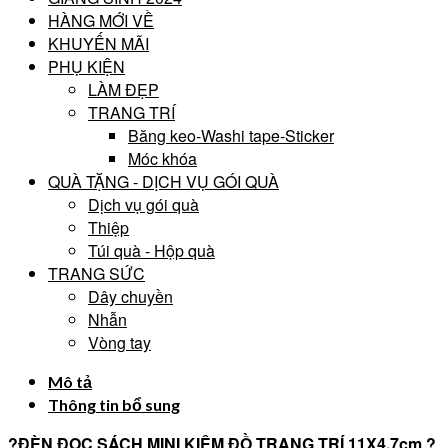
HÀNG MỚI VỀ
KHUYẾN MÃI
PHỤ KIỆN
LÀM ĐẸP
TRANG TRÍ
Băng keo-Washi tape-Sticker
Móc khóa
QUÀ TẶNG - DỊCH VỤ GÓI QUÀ
Dịch vụ gói quà
Thiệp
Túi quà - Hộp quà
TRANG SỨC
Dây chuyền
Nhẫn
Vòng tay
Mô tả
Thông tin bổ sung
?ĐÈN ĐỌC SÁCH MINI KIÊM ĐỒ TRANG TRÍ 11X4,7cm ?