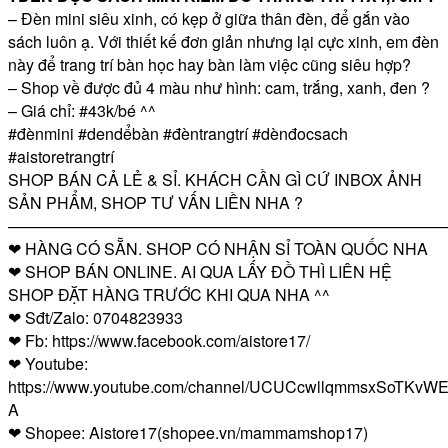
– Đèn mini siêu xinh, có kẹp ở giữa thân đèn, để gắn vào
sách luôn ạ. Với thiết kế đơn giản nhưng lại cực xinh, em đèn
này để trang trí bàn học hay bàn làm việc cũng siêu hợp?
– Shop về được đủ 4 màu như hình: cam, trắng, xanh, đen ?
– Giá chỉ: #43k/bé ^^
#đènmini #dendểbàn #đèntrangtrí #dènđocsach
#aistoretrangtrí
SHOP BÁN CẢ LẺ & SỈ. KHÁCH CẦN GÌ CỨ INBOX ẢNH
SẢN PHẨM, SHOP TƯ VẤN LIỀN NHA ?
————————————————————————————
❤ HÀNG CÓ SẴN. SHOP CÓ NHẬN SỈ TOÀN QUỐC NHA
❤ SHOP BÁN ONLINE. AI QUA LẤY ĐỒ THÌ LIÊN HỆ
SHOP ĐẶT HÀNG TRƯỚC KHI QUA NHA ^^
❤ Sđt/Zalo: 0704823933
❤ Fb: https://www.facebook.com/aistore17/
❤ Youtube:
https://www.youtube.com/channel/UCUCcwllqmmsxSoTKvWE
A
❤ Shopee: Aistore17(shopee.vn/mammamshop17)