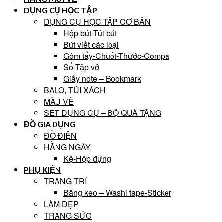
DỤNG CỤ HỌC TẬP
DỤNG CỤ HỌC TẬP CƠ BẢN
Hộp bút-Túi bút
Bút viết các loại
Gôm tẩy-Chuốt-Thước-Compa
Sổ-Tập vở
Giấy note – Bookmark
BALO, TÚI XÁCH
MÀU VẼ
SET DỤNG CỤ – BỘ QUÀ TẶNG
ĐỒ GIA DỤNG
ĐỒ ĐIỆN
HẰNG NGÀY
Kệ-Hộp đựng
PHỤ KIỆN
TRANG TRÍ
Băng keo – Washi tape-Sticker
LÀM ĐẸP
TRANG SỨC