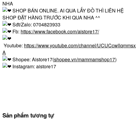
NHA
SHOP BÁN ONLINE. AI QUA LẤY ĐỒ THÌ LIÊN HỆ
SHOP ĐẶT HÀNG TRƯỚC KHI QUA NHA ^^
Sđt/Zalo: 0704823933
Fb:
https://www.facebook.com/aistore17/
Youtube:
https://www.youtube.com/channel/UCUCcwllqmm
A
Shopee: Aistore17(
shopee.vn/mammamshop17
)
Instagram: aistore17
Sản phẩm tương tự