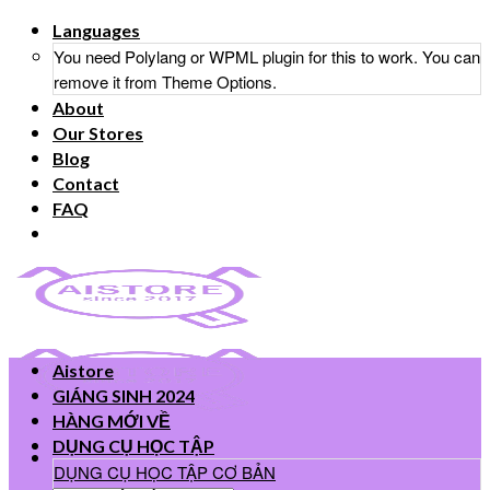
Skip
Languages
to
You need Polylang or WPML plugin for this to work. You can
content
remove it from Theme Options.
About
Our Stores
Blog
Contact
FAQ
Aistore
GIÁNG SINH 2024
HÀNG MỚI VỀ
DỤNG CỤ HỌC TẬP
DỤNG CỤ HỌC TẬP CƠ BẢN