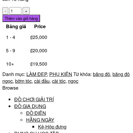
BĂNG
ĐÔ
Thêm vào giỏ hàng
HẠT
Bảng giá
Price
NGỌC
1 - 4
₫
25,000
số
lượng
5 - 9
₫
20,000
10+
₫
19,500
Danh mục:
LÀM ĐẸP
,
PHỤ KIỆN
Từ khóa:
băng đô
,
băng đô
ngọc
,
bờm tóc
,
cài đầu
,
cài tóc
,
ngọc
Browse
ĐỒ CHƠI GIẢI TRÍ
ĐỒ GIA DỤNG
ĐỒ ĐIỆN
HẰNG NGÀY
Kệ-Hộp đựng