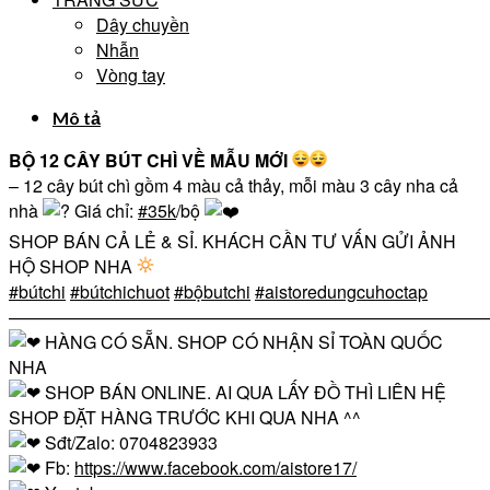
Dây chuyền
Nhẫn
Vòng tay
Mô tả
BỘ 12 CÂY BÚT CHÌ VỀ MẪU MỚI
– 12 cây bút chì gồm 4 màu cả thảy, mỗi màu 3 cây nha cả
nhà
Giá chỉ:
#35k
/bộ
SHOP BÁN CẢ LẺ & SỈ. KHÁCH CẦN TƯ VẤN GỬI ẢNH
HỘ SHOP NHA
#bútchi
#bútchichuot
#bộbutchi
#aistoredungcuhoctap
————————————————————————————
HÀNG CÓ SẴN. SHOP CÓ NHẬN SỈ TOÀN QUỐC
NHA
SHOP BÁN ONLINE. AI QUA LẤY ĐỒ THÌ LIÊN HỆ
SHOP ĐẶT HÀNG TRƯỚC KHI QUA NHA ^^
Sđt/Zalo: 0704823933
Fb:
https://www.facebook.com/aistore17/