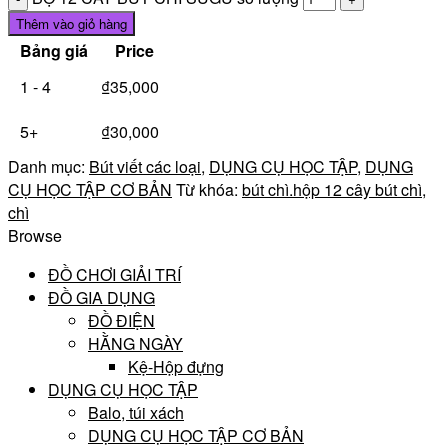
Thêm vào giỏ hàng
Bảng giá
Price
1 - 4
₫
35,000
5+
₫
30,000
Danh mục:
Bút viết các loại
,
DỤNG CỤ HỌC TẬP
,
DỤNG
CỤ HỌC TẬP CƠ BẢN
Từ khóa:
bút chì.hộp 12 cây bút chì
,
chì
Browse
ĐỒ CHƠI GIẢI TRÍ
ĐỒ GIA DỤNG
ĐỒ ĐIỆN
HẰNG NGÀY
Kệ-Hộp đựng
DỤNG CỤ HỌC TẬP
Balo, túi xách
DỤNG CỤ HỌC TẬP CƠ BẢN