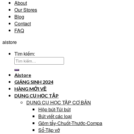
About
Our Stores
Blog
Contact
FAQ
aistore
Tìm kiếm:
Aistore
GIÁNG SINH 2024
HÀNG MỚI VỀ
DỤNG CỤ HỌC TẬP
DỤNG CỤ HỌC TẬP CƠ BẢN
Hộp bút-Túi bút
Bút viết các loại
Gôm tẩy-Chuốt-Thước-Compa
Sổ-Tập vở