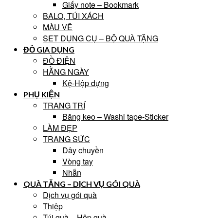
Giấy note – Bookmark
BALO, TÚI XÁCH
MÀU VẼ
SET DỤNG CỤ – BỘ QUÀ TẶNG
ĐỒ GIA DỤNG
ĐỒ ĐIỆN
HẰNG NGÀY
Kệ-Hộp đựng
PHỤ KIỆN
TRANG TRÍ
Băng keo – Washi tape-Sticker
LÀM ĐẸP
TRANG SỨC
Dây chuyền
Vòng tay
Nhẫn
QUÀ TẶNG – DỊCH VỤ GÓI QUÀ
Dịch vụ gói quà
Thiệp
Túi quà – Hộp quà