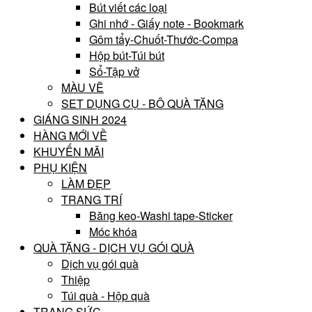
Bút viết các loại
Ghi nhớ - Giấy note - Bookmark
Gôm tẩy-Chuốt-Thước-Compa
Hộp bút-Túi bút
Sổ-Tập vở
MÀU VẼ
SET DỤNG CỤ - BÔ QUÀ TẶNG
GIÁNG SINH 2024
HÀNG MỚI VỀ
KHUYẾN MÃI
PHỤ KIỆN
LÀM ĐẸP
TRANG TRÍ
Băng keo-Washi tape-Sticker
Móc khóa
QUÀ TẶNG - DỊCH VỤ GÓI QUÀ
Dịch vụ gói quà
Thiệp
Túi quà - Hộp quà
TRANG SỨC