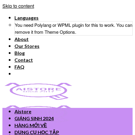
Skip to content
Languages
You need Polylang or WPML plugin for this to work. You can
remove it from Theme Options.
About
Our Stores
Blog
Contact
FAQ
Aistore
GIÁNG SINH 2024
HÀNG MỚI VỀ
DỤNG CỤ HỌC TẬP