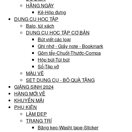
HẰNG NGÀY
Kệ-Hộp đựng
DỤNG CỤ HỌC TẬP
Balo, túi xách
DỤNG CỤ HỌC TẬP CƠ BẢN
Bút viết các loại
Ghi nhớ - Giấy note - Bookmark
Gôm tẩy-Chuốt-Thước-Compa
Hộp bút-Túi bút
Sổ-Tập vở
MÀU VẼ
SET DỤNG CỤ - BÔ QUÀ TẶNG
GIÁNG SINH 2024
HÀNG MỚI VỀ
KHUYẾN MÃI
PHỤ KIỆN
LÀM ĐẸP
TRANG TRÍ
Băng keo-Washi tape-Sticker