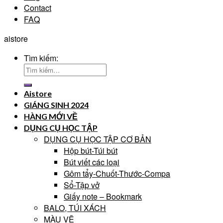
Contact
FAQ
aistore
Tìm kiếm:
Aistore
GIÁNG SINH 2024
HÀNG MỚI VỀ
DỤNG CỤ HỌC TẬP
DỤNG CỤ HỌC TẬP CƠ BẢN
Hộp bút-Túi bút
Bút viết các loại
Gôm tẩy-Chuốt-Thước-Compa
Sổ-Tập vở
Giấy note – Bookmark
BALO, TÚI XÁCH
MÀU VẼ