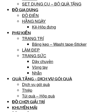
SET DỤNG CỤ – BỘ QUÀ TẶNG
ĐỒ GIA DỤNG
ĐỒ ĐIỆN
HẰNG NGÀY
Kệ-Hộp đựng
PHỤ KIỆN
TRANG TRÍ
Băng keo – Washi tape-Sticker
LÀM ĐẸP
TRANG SỨC
Dây chuyền
Vòng tay
Nhẫn
QUÀ TẶNG – DỊCH VỤ GÓI QUÀ
Dịch vụ gói quà
Thiệp
Túi quà – Hộp quà
ĐỒ CHƠI GIẢI TRÍ
KHUYẾN MÃI