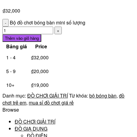
₫
32,000
Bộ đồ chơi bóng bàn mini số lượng
Thêm vào giỏ hàng
Bảng giá
Price
1 - 4
₫
32,000
5 - 9
₫
20,000
10+
₫
19,000
Danh mục:
ĐỒ CHƠI GIẢI TRÍ
Từ khóa:
bộ bóng bàn
,
đồ
chơi trẻ em
,
mua sỉ đồ chơi giá rẻ
Browse
ĐỒ CHƠI GIẢI TRÍ
ĐỒ GIA DỤNG
ĐỒ ĐIỆN