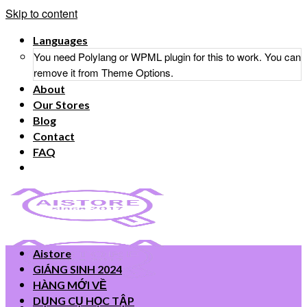
Skip to content
Languages
You need Polylang or WPML plugin for this to work. You can
remove it from Theme Options.
About
Our Stores
Blog
Contact
FAQ
Aistore
GIÁNG SINH 2024
HÀNG MỚI VỀ
DỤNG CỤ HỌC TẬP