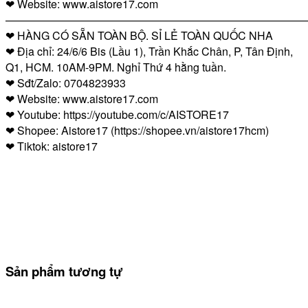
❤ Website: www.aistore17.com
————————————————————————————
❤ HÀNG CÓ SẴN TOÀN BỘ. SỈ LẺ TOÀN QUỐC NHA
❤ Địa chỉ: 24/6/6 Bis (Lầu 1), Trần Khắc Chân, P, Tân Định,
Q1, HCM. 10AM-9PM. Nghỉ Thứ 4 hằng tuần.
❤ Sđt/Zalo: 0704823933
❤ Website: www.aistore17.com
❤ Youtube: https://youtube.com/c/AISTORE17
❤ Shopee: Aistore17 (https://shopee.vn/aistore17hcm)
❤ Tiktok: aistore17
Sản phẩm tương tự