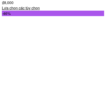
₫
8,000
Lựa chọn các tùy chọn
-46%