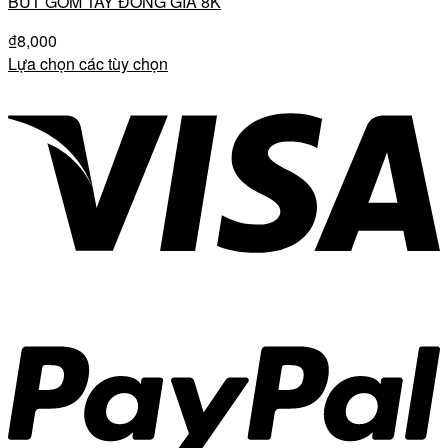
BÚT GÔM TẨY ĐỒNG GIÁ 8K
₫
8,000
Lựa chọn các tùy chọn