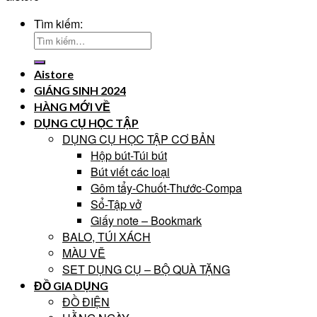
Tìm kiếm:
Aistore
GIÁNG SINH 2024
HÀNG MỚI VỀ
DỤNG CỤ HỌC TẬP
DỤNG CỤ HỌC TẬP CƠ BẢN
Hộp bút-Túi bút
Bút viết các loại
Gôm tẩy-Chuốt-Thước-Compa
Sổ-Tập vở
Giấy note – Bookmark
BALO, TÚI XÁCH
MÀU VẼ
SET DỤNG CỤ – BỘ QUÀ TẶNG
ĐỒ GIA DỤNG
ĐỒ ĐIỆN