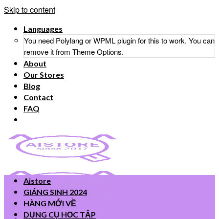
Skip to content
Languages
You need Polylang or WPML plugin for this to work. You can
remove it from Theme Options.
About
Our Stores
Blog
Contact
FAQ
Aistore
GIÁNG SINH 2024
HÀNG MỚI VỀ
DỤNG CỤ HỌC TẬP