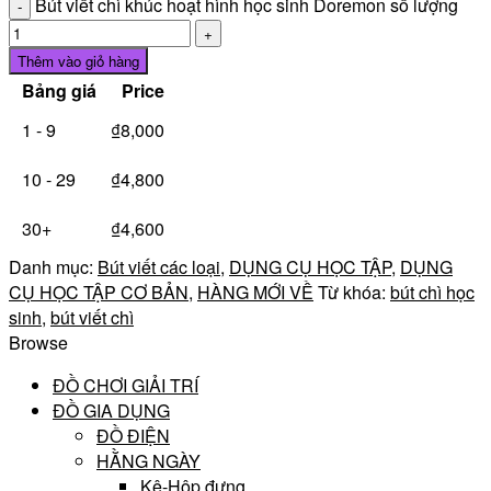
Bút viết chì khúc hoạt hình học sinh Doremon số lượng
Thêm vào giỏ hàng
Bảng giá
Price
1 - 9
₫
8,000
10 - 29
₫
4,800
30+
₫
4,600
Danh mục:
Bút viết các loại
,
DỤNG CỤ HỌC TẬP
,
DỤNG
CỤ HỌC TẬP CƠ BẢN
,
HÀNG MỚI VỀ
Từ khóa:
bút chì học
sinh
,
bút viết chì
Browse
ĐỒ CHƠI GIẢI TRÍ
ĐỒ GIA DỤNG
ĐỒ ĐIỆN
HẰNG NGÀY
Kệ-Hộp đựng