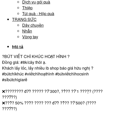
Dịch vụ gói quà
Thiệp
Túi quà - Hộp quà
TRANG SỨC
Dây chuyền
Nhẫn
Vòng tay
Mô tả
?BÚT VIẾT CHÌ KHÚC HOẠT HÌNH ?
Đồng giá:
#8k
/cây thôi ạ.
Khách lấy lốc, lấy nhiều ib shop báo giá hữu nghị ?
#bútchìkhúc
#viếtchìhoạthình
#bútviếtchìhocsinh
#sỉbútchìgiarẻ
❌???????? đ?̛? ????? ??̛̀ 300?, ??̉?? ??̛̀ 1 ????̣̂? (????
???̛?̛̀??)
❌???̉? 50% ???̂̀? ???? ??? đ?̛? ??̉?? ??̛̀ 500? (????
???̛?̛̀??)