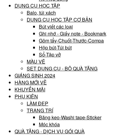
DỤNG CỤ HỌC TẬP
Balo, túi xách
DỤNG CỤ HỌC TẬP CƠ BẢN
Bút viết các loại
Ghi nhớ - Giấy note - Bookmark
Gôm tẩy-Chuốt-Thước-Compa
Hộp bút-Túi bút
Sổ-Tập vở
MÀU VẼ
SET DỤNG CỤ - BÔ QUÀ TẶNG
GIÁNG SINH 2024
HÀNG MỚI VỀ
KHUYẾN MÃI
PHỤ KIỆN
LÀM ĐẸP
TRANG TRÍ
Băng keo-Washi tape-Sticker
Móc khóa
QUÀ TẶNG - DỊCH VỤ GÓI QUÀ