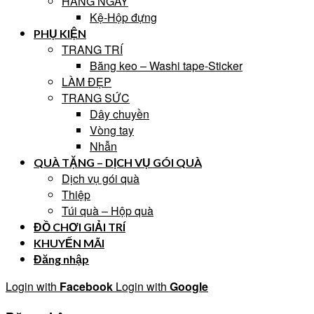
HẰNG NGÀY
Kệ-Hộp đựng
PHỤ KIỆN
TRANG TRÍ
Băng keo – Washi tape-Sticker
LÀM ĐẸP
TRANG SỨC
Dây chuyền
Vòng tay
Nhẫn
QUÀ TẶNG – DỊCH VỤ GÓI QUÀ
Dịch vụ gói quà
Thiệp
Túi quà – Hộp quà
ĐỒ CHƠI GIẢI TRÍ
KHUYẾN MÃI
Đăng nhập
Login with
Facebook
Login with
Google