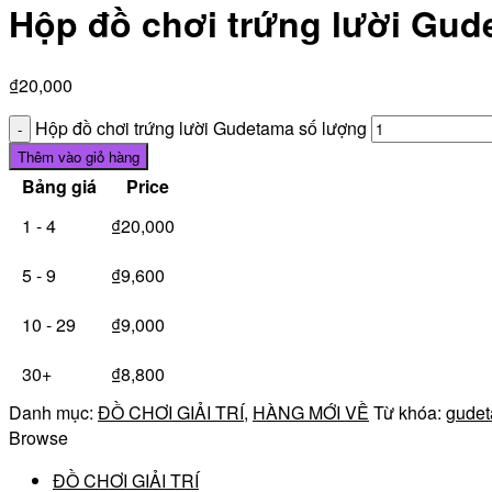
Hộp đồ chơi trứng lười Gud
₫
20,000
Hộp đồ chơi trứng lười Gudetama số lượng
Thêm vào giỏ hàng
Bảng giá
Price
1 - 4
₫
20,000
5 - 9
₫
9,600
10 - 29
₫
9,000
30+
₫
8,800
Danh mục:
ĐỒ CHƠI GIẢI TRÍ
,
HÀNG MỚI VỀ
Từ khóa:
gude
Browse
ĐỒ CHƠI GIẢI TRÍ