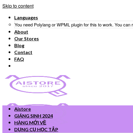
Skip to content
Languages
You need Polylang or WPML plugin for this to work. You can
About
Our Stores
Blog
Contact
FAQ
Aistore
GIÁNG SINH 2024
HÀNG MỚI VỀ
DỤNG CỤ HỌC TẬP