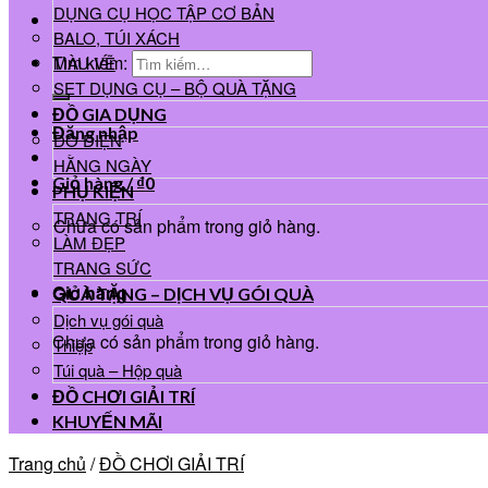
DỤNG CỤ HỌC TẬP CƠ BẢN
BALO, TÚI XÁCH
Tìm kiếm:
MÀU VẼ
SET DỤNG CỤ – BỘ QUÀ TẶNG
ĐỒ GIA DỤNG
Đăng nhập
ĐỒ ĐIỆN
HẰNG NGÀY
Giỏ hàng /
₫
0
PHỤ KIỆN
TRANG TRÍ
Chưa có sản phẩm trong giỏ hàng.
LÀM ĐẸP
TRANG SỨC
Giỏ hàng
QUÀ TẶNG – DỊCH VỤ GÓI QUÀ
Dịch vụ gói quà
Chưa có sản phẩm trong giỏ hàng.
Thiệp
Túi quà – Hộp quà
ĐỒ CHƠI GIẢI TRÍ
KHUYẾN MÃI
Trang chủ
/
ĐỒ CHƠI GIẢI TRÍ