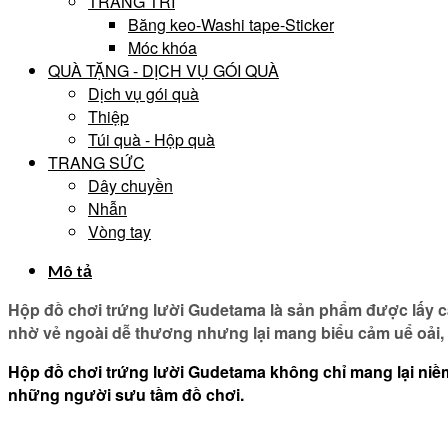
TRANG TRÍ
Băng keo-Washi tape-Sticker
Móc khóa
QUÀ TẶNG - DỊCH VỤ GÓI QUÀ
Dịch vụ gói quà
Thiệp
Túi quà - Hộp quà
TRANG SỨC
Dây chuyền
Nhẫn
Vòng tay
Mô tả
Hộp đồ chơi trứng lười Gudetama là sản phẩm được lấy c
nhờ vẻ ngoài dễ thương nhưng lại mang biểu cảm uể oải, 
Hộp đồ chơi trứng lười Gudetama không chỉ mang lại niềm
những người sưu tầm đồ chơi.