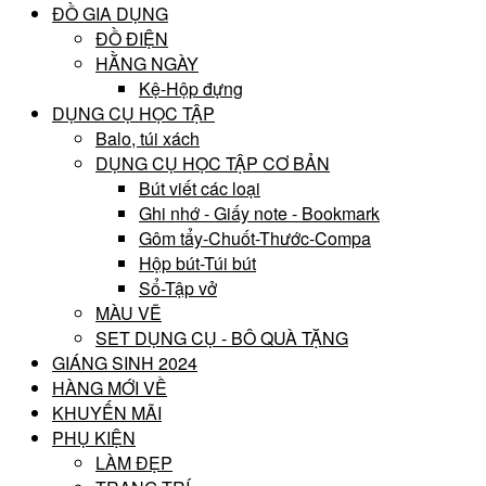
ĐỒ GIA DỤNG
ĐỒ ĐIỆN
HẰNG NGÀY
Kệ-Hộp đựng
DỤNG CỤ HỌC TẬP
Balo, túi xách
DỤNG CỤ HỌC TẬP CƠ BẢN
Bút viết các loại
Ghi nhớ - Giấy note - Bookmark
Gôm tẩy-Chuốt-Thước-Compa
Hộp bút-Túi bút
Sổ-Tập vở
MÀU VẼ
SET DỤNG CỤ - BÔ QUÀ TẶNG
GIÁNG SINH 2024
HÀNG MỚI VỀ
KHUYẾN MÃI
PHỤ KIỆN
LÀM ĐẸP