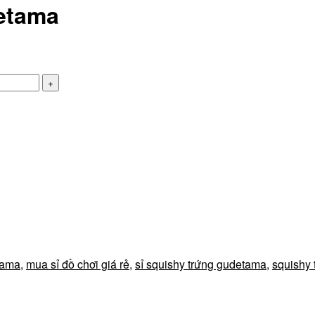
etama
tama
,
mua sỉ đồ chơi giá rẻ
,
sỉ squishy trứng gudetama
,
squishy 