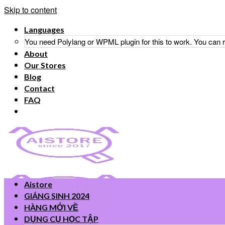
Skip to content
Languages
You need Polylang or WPML plugin for this to work. You can
About
Our Stores
Blog
Contact
FAQ
Aistore
GIÁNG SINH 2024
HÀNG MỚI VỀ
DỤNG CỤ HỌC TẬP