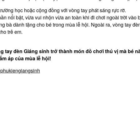
, trường học hoặc cộng đồng với vòng tay phát sáng rực rỡ.
n nổi bật, vừa vui nhộn vừa an toàn khi đi chơi ngoài trời vào
g bà dành tặng cho bé trong mùa lễ hội. Ngoài ra, vòng tay đèn 
cho trẻ em.
ng tay đèn Giáng sinh trở thành món đồ chơi thú vị mà bé
 ấm áp của mùa lễ hội!
phukiengiangsinh