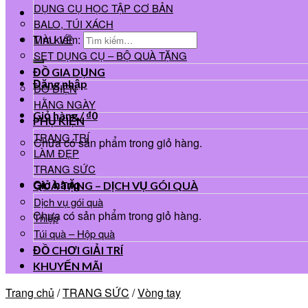
DỤNG CỤ HỌC TẬP CƠ BẢN
BALO, TÚI XÁCH
Tìm kiếm:
MÀU VẼ
SET DỤNG CỤ – BỘ QUÀ TẶNG
ĐỒ GIA DỤNG
Đăng nhập
ĐỒ ĐIỆN
HẰNG NGÀY
Giỏ hàng /
₫
0
PHỤ KIỆN
TRANG TRÍ
Chưa có sản phẩm trong giỏ hàng.
LÀM ĐẸP
TRANG SỨC
Giỏ hàng
QUÀ TẶNG – DỊCH VỤ GÓI QUÀ
Dịch vụ gói quà
Chưa có sản phẩm trong giỏ hàng.
Thiệp
Túi quà – Hộp quà
ĐỒ CHƠI GIẢI TRÍ
KHUYẾN MÃI
Trang chủ
/
TRANG SỨC
/
Vòng tay