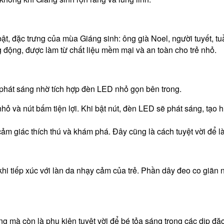
 bật, đặc trưng của mùa Giáng sinh: ông già Noel, người tuyết, t
 động, được làm từ chất liệu mềm mại và an toàn cho trẻ nhỏ.
 phát sáng nhờ tích hợp đèn LED nhỏ gọn bên trong.
hỏ và nút bấm tiện lợi. Khi bật nút, đèn LED sẽ phát sáng, tạo 
 cảm giác thích thú và khám phá. Đây cũng là cách tuyệt vời để l
 tiếp xúc với làn da nhạy cảm của trẻ. Phần dây đeo co giãn n
g mà còn là phụ kiện tuyệt vời để bé tỏa sáng trong các dịp đặc