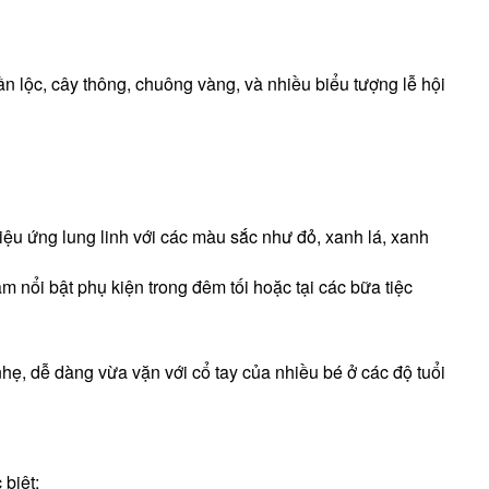
uần lộc, cây thông, chuông vàng, và nhiều biểu tượng lễ hội
hiệu ứng lung linh với các màu sắc như đỏ, xanh lá, xanh
àm nổi bật phụ kiện trong đêm tối hoặc tại các bữa tiệc
hẹ, dễ dàng vừa vặn với cổ tay của nhiều bé ở các độ tuổi
 biệt: