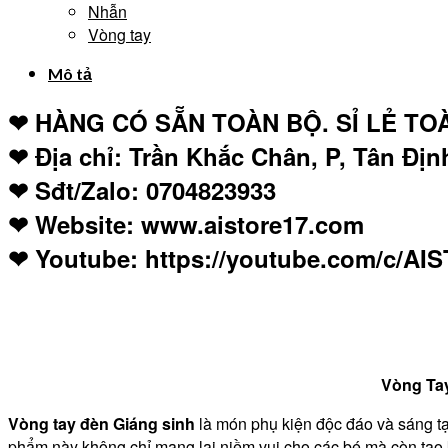
Nhẫn
Vòng tay
Mô tả
❤ HÀNG CÓ SẴN TOÀN BỘ. SỈ LẺ TO
❤ Địa chỉ: Trần Khắc Chân, P, Tân Đị
❤ Sđt/Zalo: 0704823933
❤ Website: www.aistore17.com
❤ Youtube: https://youtube.com/c/AI
Vòng Tay
Vòng tay đèn Giáng sinh
là món phụ kiện độc đáo và sáng tạ
phẩm này không chỉ mang lại niềm vui cho các bé mà còn tạo k