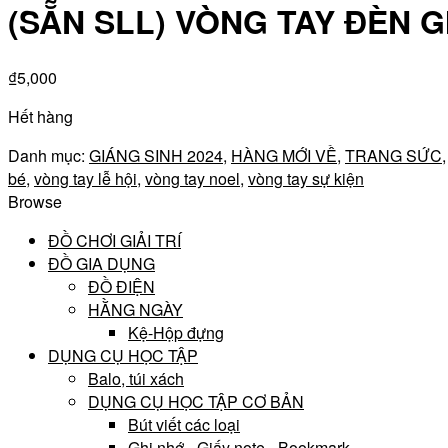
(SẴN SLL) VÒNG TAY ĐÈN G
₫
5,000
Hết hàng
Danh mục:
GIÁNG SINH 2024
,
HÀNG MỚI VỀ
,
TRANG SỨC
bé
,
vòng tay lễ hội
,
vòng tay noel
,
vòng tay sự kiện
Browse
ĐỒ CHƠI GIẢI TRÍ
ĐỒ GIA DỤNG
ĐỒ ĐIỆN
HẰNG NGÀY
Kệ-Hộp đựng
DỤNG CỤ HỌC TẬP
Balo, túi xách
DỤNG CỤ HỌC TẬP CƠ BẢN
Bút viết các loại
Ghi nhớ - Giấy note - Bookmark