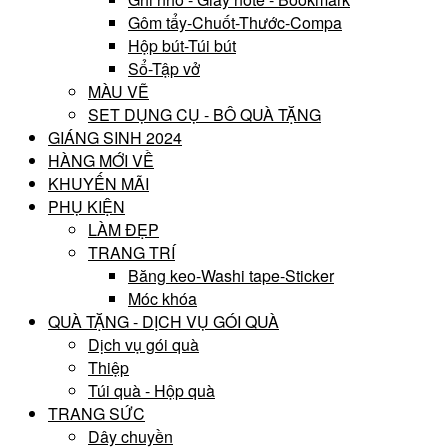
Gôm tẩy-Chuốt-Thước-Compa
Hộp bút-Túi bút
Sổ-Tập vở
MÀU VẼ
SET DỤNG CỤ - BÔ QUÀ TẶNG
GIÁNG SINH 2024
HÀNG MỚI VỀ
KHUYẾN MÃI
PHỤ KIỆN
LÀM ĐẸP
TRANG TRÍ
Băng keo-Washi tape-Sticker
Móc khóa
QUÀ TẶNG - DỊCH VỤ GÓI QUÀ
Dịch vụ gói quà
Thiệp
Túi quà - Hộp quà
TRANG SỨC
Dây chuyền