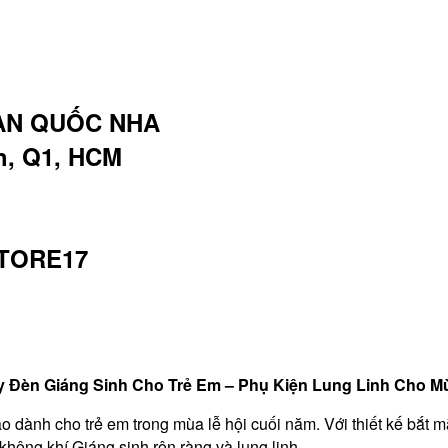
ÀN QUỐC NHA
nh, Q1, HCM
STORE17
 Đèn Giáng Sinh Cho Trẻ Em – Phụ Kiện Lung Linh Cho M
o dành cho trẻ em trong mùa lễ hội cuối năm. Với thiết kế bắt 
hông khí Giáng sinh rộn ràng và lung linh.