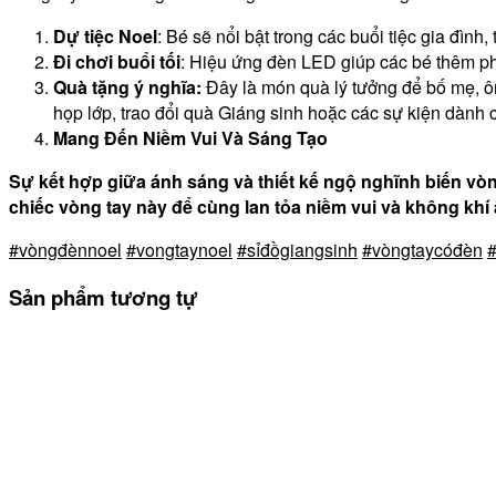
Dự tiệc Noel
: Bé sẽ nổi bật trong các buổi tiệc gia đình
Đi chơi buổi tối
: Hiệu ứng đèn LED giúp các bé thêm phầ
Quà tặng ý nghĩa:
Đây là món quà lý tưởng để bố mẹ, ôn
họp lớp, trao đổi quà Giáng sinh hoặc các sự kiện dành 
Mang Đến Niềm Vui Và Sáng Tạo
Sự kết hợp giữa ánh sáng và thiết kế ngộ nghĩnh biến vò
chiếc vòng tay này để cùng lan tỏa niềm vui và không khí
#vòngđènnoel
#vongtaynoel
#sỉđồgiangsinh
#vòngtaycóđèn
#
Sản phẩm tương tự