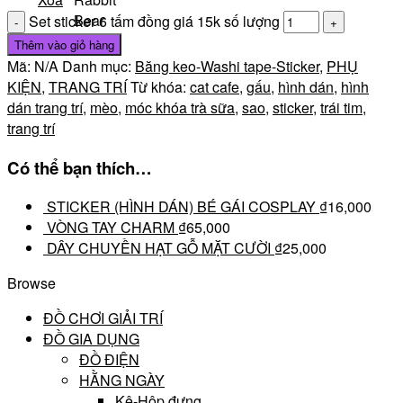
Bear
Set sticker 6 tấm đồng giá 15k số lượng
Thêm vào giỏ hàng
Mã:
N/A
Danh mục:
Băng keo-Washi tape-Sticker
,
PHỤ
KIỆN
,
TRANG TRÍ
Từ khóa:
cat cafe
,
gấu
,
hình dán
,
hình
dán trang trí
,
mèo
,
móc khóa trà sữa
,
sao
,
sticker
,
trái tim
,
trang trí
Có thể bạn thích…
STICKER (HÌNH DÁN) BÉ GÁI COSPLAY
₫
16,000
VÒNG TAY CHARM
₫
65,000
DÂY CHUYỀN HẠT GỖ MẶT CƯỜI
₫
25,000
Browse
ĐỒ CHƠI GIẢI TRÍ
ĐỒ GIA DỤNG
ĐỒ ĐIỆN
HẰNG NGÀY
Kệ-Hộp đựng