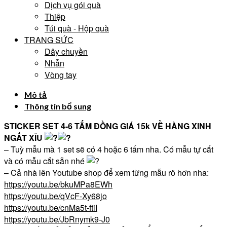
Dịch vụ gói quà
Thiệp
Túi quà - Hộp quà
TRANG SỨC
Dây chuyền
Nhẫn
Vòng tay
Mô tả
Thông tin bổ sung
STICKER SET 4-6 TẤM ĐỒNG GIÁ 15k VỀ HÀNG XINH
NGẤT XỈU
– Tuỳ mẫu mà 1 set sẽ có 4 hoặc 6 tấm nha. Có mẫu tự cắt
và có mẫu cắt sẵn nhé
– Cả nhà lên Youtube shop để xem từng mẫu rõ hơn nha:
https://youtu.be/bkuMPa8EWh
https://youtu.be/qVcF-Xy68jo
https://youtu.be/cnMa5t-ftiI
https://youtu.be/JbRnymk9-J0