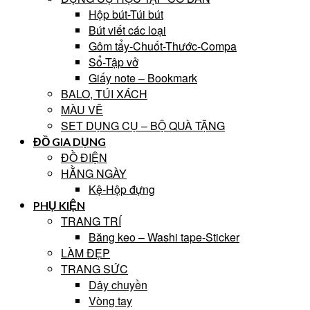
Hộp bút-Túi bút
Bút viết các loại
Gôm tẩy-Chuốt-Thước-Compa
Sổ-Tập vở
Giấy note – Bookmark
BALO, TÚI XÁCH
MÀU VẼ
SET DỤNG CỤ – BỘ QUÀ TẶNG
ĐỒ GIA DỤNG
ĐỒ ĐIỆN
HẰNG NGÀY
Kệ-Hộp đựng
PHỤ KIỆN
TRANG TRÍ
Băng keo – Washi tape-Sticker
LÀM ĐẸP
TRANG SỨC
Dây chuyền
Vòng tay