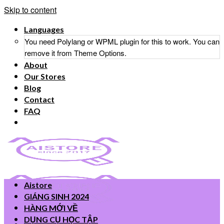
Skip to content
Languages
You need Polylang or WPML plugin for this to work. You can
remove it from Theme Options.
About
Our Stores
Blog
Contact
FAQ
Aistore
GIÁNG SINH 2024
HÀNG MỚI VỀ
DỤNG CỤ HỌC TẬP