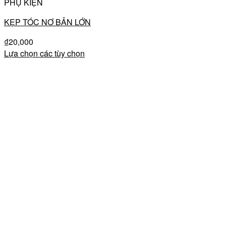
PHỤ KIỆN
KẸP TÓC NƠ BẢN LỚN
₫
20,000
Lựa chọn các tùy chọn