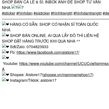
SHOP BÁN CẢ LẺ & SỈ. INBOX ẢNH ĐỂ SHOP TƯ VẤN
NHA
#sticker
#hìnhdan
#sisticker
#hìnhtrangtri
#hìnhdantrangtri
#de
————————————————————————————
HÀNG CÓ SẴN. SHOP CÓ NHẬN SỈ TOÀN QUỐC
NHA
SHOP BÁN ONLINE. AI QUA LẤY ĐỒ THÌ LIÊN HỆ
SHOP ĐẶT HÀNG TRƯỚC KHI QUA NHA ^^
Sđt/Zalo: 0704823933
Fb:
https://www.facebook.com/aistore17/
Youtube:
https://www.youtube.com/channel/UCUCcwllqmm
A
Shopee: Aistore17(
shopee.vn/mammamshop17
)
Instagram/Tiktok: aistore17