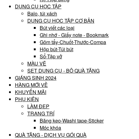
DỤNG CỤ HỌC TẬP
Balo, túi xách
DỤNG CỤ HỌC TẬP CƠ BẢN
Bút viết các loại
Ghi nhớ - Giấy note - Bookmark
Gôm tẩy-Chuốt-Thước-Compa
Hộp bút-Túi bút
Sổ-Tập vở
MÀU VẼ
SET DỤNG CỤ - BÔ QUÀ TẶNG
GIÁNG SINH 2024
HÀNG MỚI VỀ
KHUYẾN MÃI
PHỤ KIỆN
LÀM ĐẸP
TRANG TRÍ
Băng keo-Washi tape-Sticker
Móc khóa
QUÀ TẶNG - DỊCH VỤ GÓI QUÀ