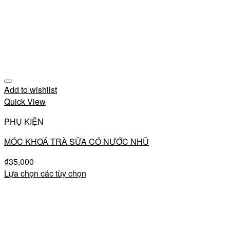
Add to wishlist
Quick View
PHỤ KIỆN
MÓC KHOÁ TRÀ SỮA CÓ NƯỚC NHŨ
₫
35,000
Lựa chọn các tùy chọn