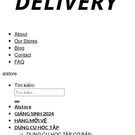
About
Our Stores
Blog
Contact
FAQ
aistore
Tìm kiếm:
Aistore
GIÁNG SINH 2024
HÀNG MỚI VỀ
DỤNG CỤ HỌC TẬP
DỤNG CỤ HỌC TẬP CƠ BẢN