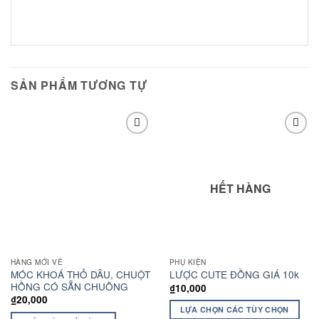
SẢN PHẨM TƯƠNG TỰ
Add to
Add to
wishlist
wishlist
HẾT HÀNG
HÀNG MỚI VỀ
PHỤ KIỆN
MÓC KHOÁ THỎ DÂU, CHUỘT
LƯỢC CUTE ĐỒNG GIÁ 10k
HỒNG CÓ SẴN CHUÔNG
₫
10,000
₫
20,000
LỰA CHỌN CÁC TÙY CHỌN