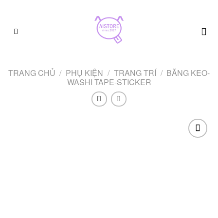
Skip
to
content
TRANG CHỦ
/
PHỤ KIỆN
/
TRANG TRÍ
/
BĂNG KEO-
WASHI TAPE-STICKER
Add to
wishlist