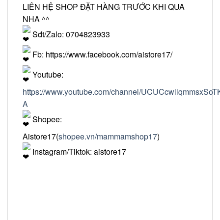
LIÊN HỆ SHOP ĐẶT HÀNG TRƯỚC KHI QUA
NHA ^^
Sđt/Zalo: 0704823933
Fb:
https://www.facebook.com/aistore17/
Youtube:
https://www.youtube.com/channel/UCUCcwllqmmsxSo
A
Shopee:
Aistore17(
shopee.vn/mammamshop17
)
Instagram/Tiktok: aistore17