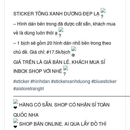
STICKER TÔNG XANH DƯƠNG ĐẸP LẠ
– Hình dán bên trong đã được cắt sẵn, khách mua
về là dùng luôn thôi ạ
– 1 bịch sẽ gồm 20 hình dán nhỏ bên trong theo
chủ đề. Giá chỉ: #17.5k/bịch
GIÁ TRÊN LÀ GIÁ BÁN LẺ. KHÁCH MUA SỈ
INBOX SHOP VỚI NHÉ
#sticker
#hìnhdan
#stickerxanhduong
#bluesticker
#aistoretrangtri
—————————————————————————
HÀNG CÓ SẴN. SHOP CÓ NHẬN SỈ TOÀN
QUỐC NHA
SHOP BÁN ONLINE. AI QUA LẤY ĐỒ THÌ