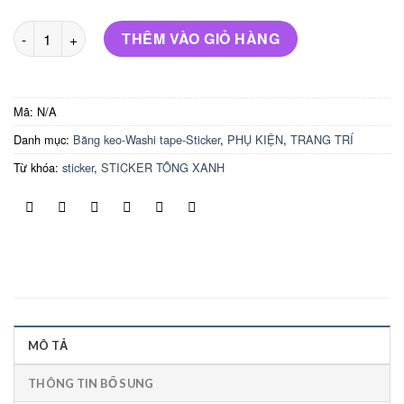
STICKER TÔNG XANH DƯƠNG số lượng
THÊM VÀO GIỎ HÀNG
Mã:
N/A
Danh mục:
Băng keo-Washi tape-Sticker
,
PHỤ KIỆN
,
TRANG TRÍ
Từ khóa:
sticker
,
STICKER TÔNG XANH
MÔ TẢ
THÔNG TIN BỔ SUNG