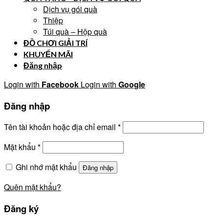
Dịch vụ gói quà
Thiệp
Túi quà – Hộp quà
ĐỒ CHƠI GIẢI TRÍ
KHUYẾN MÃI
Đăng nhập
Login with
Facebook
Login with
Google
Đăng nhập
Tên tài khoản hoặc địa chỉ email
*
Mật khẩu
*
Ghi nhớ mật khẩu
Đăng nhập
Quên mật khẩu?
Đăng ký