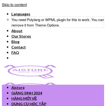
Skip to content
Languages
You need Polylang or WPML plugin for this to work. You can
remove it from Theme Options.
About
Our Stores
Blog
Contact
FAQ
Aistore
GIÁNG SINH 2024
HÀNG MỚI VỀ
DỤNG CỤ HỌC TẬP