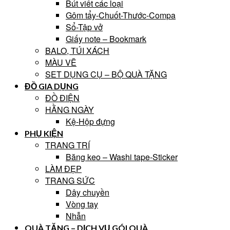
Bút viết các loại
Gôm tẩy-Chuốt-Thước-Compa
Sổ-Tập vở
Giấy note – Bookmark
BALO, TÚI XÁCH
MÀU VẼ
SET DỤNG CỤ – BỘ QUÀ TẶNG
ĐỒ GIA DỤNG
ĐỒ ĐIỆN
HẰNG NGÀY
Kệ-Hộp đựng
PHỤ KIỆN
TRANG TRÍ
Băng keo – Washi tape-Sticker
LÀM ĐẸP
TRANG SỨC
Dây chuyền
Vòng tay
Nhẫn
QUÀ TẶNG – DỊCH VỤ GÓI QUÀ