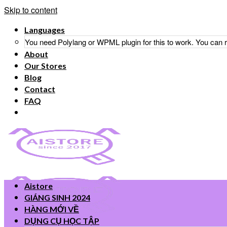
Skip to content
Languages
You need Polylang or WPML plugin for this to work. You can
About
Our Stores
Blog
Contact
FAQ
Aistore
GIÁNG SINH 2024
HÀNG MỚI VỀ
DỤNG CỤ HỌC TẬP