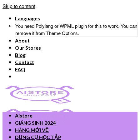
Skip to content
Languages
You need Polylang or WPML plugin for this to work. You can
remove it from Theme Options.
About
Our Stores
Blog
Contact
FAQ
Aistore
GIÁNG SINH 2024
HÀNG MỚI VỀ
DỤNG CỤ HỌC TẬP