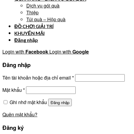
Dịch vụ gói quà
Thiệp
Túi quà – Hộp quà
ĐỒ CHƠI GIẢI TRÍ
KHUYẾN MÃI
Đăng nhập
Login with
Facebook
Login with
Google
Đăng nhập
Tên tài khoản hoặc địa chỉ email
*
Mật khẩu
*
Ghi nhớ mật khẩu
Đăng nhập
Quên mật khẩu?
Đăng ký