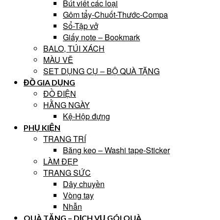
Bút viết các loại
Gôm tẩy-Chuốt-Thước-Compa
Sổ-Tập vở
Giấy note – Bookmark
BALO, TÚI XÁCH
MÀU VẼ
SET DỤNG CỤ – BỘ QUÀ TẶNG
ĐỒ GIA DỤNG
ĐỒ ĐIỆN
HẰNG NGÀY
Kệ-Hộp đựng
PHỤ KIỆN
TRANG TRÍ
Băng keo – Washi tape-Sticker
LÀM ĐẸP
TRANG SỨC
Dây chuyền
Vòng tay
Nhẫn
QUÀ TẶNG – DỊCH VỤ GÓI QUÀ