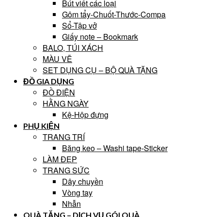
Bút viết các loại
Gôm tẩy-Chuốt-Thước-Compa
Sổ-Tập vở
Giấy note – Bookmark
BALO, TÚI XÁCH
MÀU VẼ
SET DỤNG CỤ – BỘ QUÀ TẶNG
ĐỒ GIA DỤNG
ĐỒ ĐIỆN
HẰNG NGÀY
Kệ-Hộp đựng
PHỤ KIỆN
TRANG TRÍ
Băng keo – Washi tape-Sticker
LÀM ĐẸP
TRANG SỨC
Dây chuyền
Vòng tay
Nhẫn
QUÀ TẶNG – DỊCH VỤ GÓI QUÀ