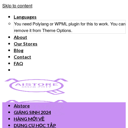
Skip to content
Languages
You need Polylang or WPML plugin for this to work. You can
remove it from Theme Options.
About
Our Stores
Blog
Contact
FAQ
Aistore
GIÁNG SINH 2024
HÀNG MỚI VỀ
DỤNG CỤ HỌC TẬP