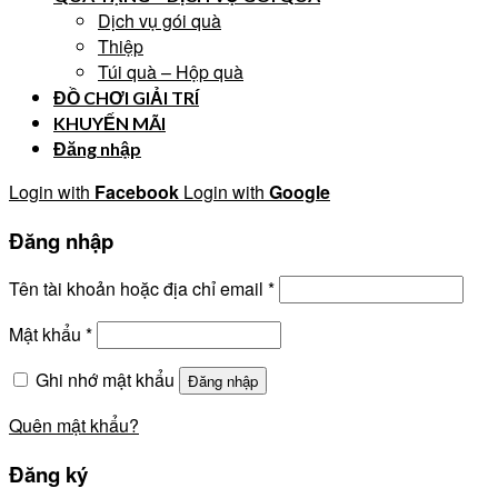
Dịch vụ gói quà
Thiệp
Túi quà – Hộp quà
ĐỒ CHƠI GIẢI TRÍ
KHUYẾN MÃI
Đăng nhập
Login with
Facebook
Login with
Google
Đăng nhập
Tên tài khoản hoặc địa chỉ email
*
Mật khẩu
*
Ghi nhớ mật khẩu
Đăng nhập
Quên mật khẩu?
Đăng ký