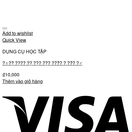
Add to wishlist
Quick View
DỤNG CỤ HỌC TẬP
?‍♀️??̣̂ ??̣?? ??̣ ??̣? ??̣̂? ???̂́? ? ??́? ?‍♂️
₫
10,000
Thêm vào giỏ hàng