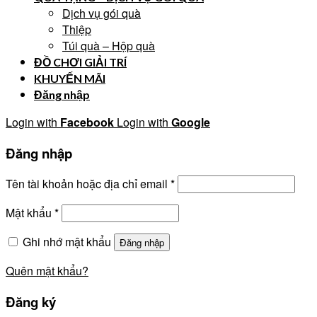
Dịch vụ gói quà
Thiệp
Túi quà – Hộp quà
ĐỒ CHƠI GIẢI TRÍ
KHUYẾN MÃI
Đăng nhập
Login with
Facebook
Login with
Google
Đăng nhập
Tên tài khoản hoặc địa chỉ email
*
Mật khẩu
*
Ghi nhớ mật khẩu
Đăng nhập
Quên mật khẩu?
Đăng ký