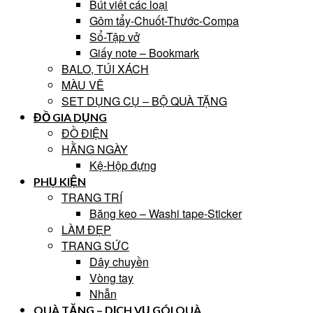
Bút viết các loại
Gôm tẩy-Chuốt-Thước-Compa
Sổ-Tập vở
Giấy note – Bookmark
BALO, TÚI XÁCH
MÀU VẼ
SET DỤNG CỤ – BỘ QUÀ TẶNG
ĐỒ GIA DỤNG
ĐỒ ĐIỆN
HẰNG NGÀY
Kệ-Hộp đựng
PHỤ KIỆN
TRANG TRÍ
Băng keo – Washi tape-Sticker
LÀM ĐẸP
TRANG SỨC
Dây chuyền
Vòng tay
Nhẫn
QUÀ TẶNG – DỊCH VỤ GÓI QUÀ