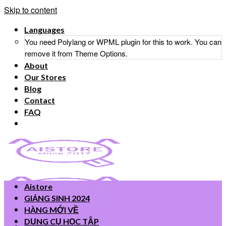
Skip to content
Languages
You need Polylang or WPML plugin for this to work. You can
remove it from Theme Options.
About
Our Stores
Blog
Contact
FAQ
Aistore
GIÁNG SINH 2024
HÀNG MỚI VỀ
DỤNG CỤ HỌC TẬP