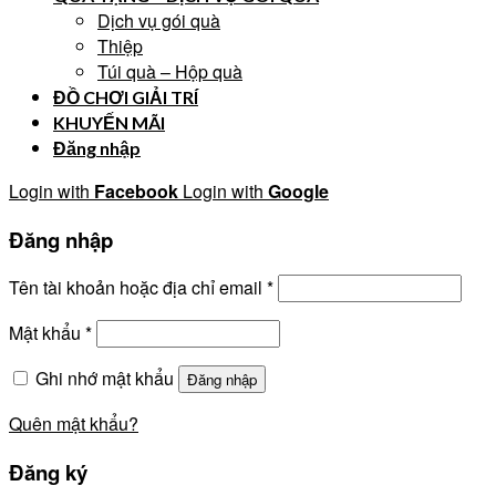
Dịch vụ gói quà
Thiệp
Túi quà – Hộp quà
ĐỒ CHƠI GIẢI TRÍ
KHUYẾN MÃI
Đăng nhập
Login with
Facebook
Login with
Google
Đăng nhập
Tên tài khoản hoặc địa chỉ email
*
Mật khẩu
*
Ghi nhớ mật khẩu
Đăng nhập
Quên mật khẩu?
Đăng ký