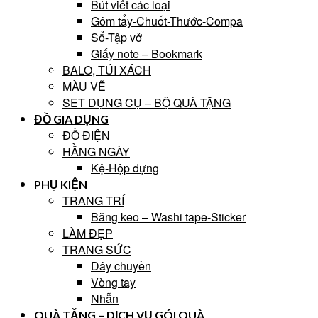
Bút viết các loại
Gôm tẩy-Chuốt-Thước-Compa
Sổ-Tập vở
Giấy note – Bookmark
BALO, TÚI XÁCH
MÀU VẼ
SET DỤNG CỤ – BỘ QUÀ TẶNG
ĐỒ GIA DỤNG
ĐỒ ĐIỆN
HẰNG NGÀY
Kệ-Hộp đựng
PHỤ KIỆN
TRANG TRÍ
Băng keo – Washi tape-Sticker
LÀM ĐẸP
TRANG SỨC
Dây chuyền
Vòng tay
Nhẫn
QUÀ TẶNG – DỊCH VỤ GÓI QUÀ