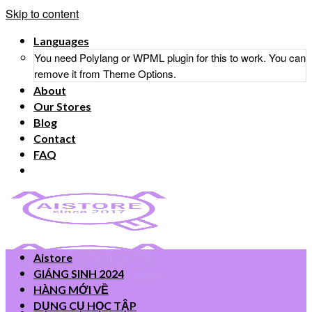
Skip to content
Languages
You need Polylang or WPML plugin for this to work. You can
remove it from Theme Options.
About
Our Stores
Blog
Contact
FAQ
Aistore
GIÁNG SINH 2024
HÀNG MỚI VỀ
DỤNG CỤ HỌC TẬP