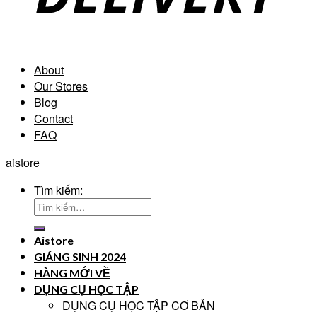
About
Our Stores
Blog
Contact
FAQ
aistore
Tìm kiếm:
Aistore
GIÁNG SINH 2024
HÀNG MỚI VỀ
DỤNG CỤ HỌC TẬP
DỤNG CỤ HỌC TẬP CƠ BẢN