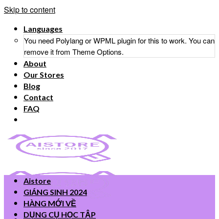
Skip to content
Languages
You need Polylang or WPML plugin for this to work. You can
remove it from Theme Options.
About
Our Stores
Blog
Contact
FAQ
Aistore
GIÁNG SINH 2024
HÀNG MỚI VỀ
DỤNG CỤ HỌC TẬP