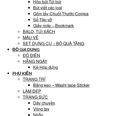
Hộp bút-Túi bút
Bút viết các loại
Gôm tẩy-Chuốt-Thước-Compa
Sổ-Tập vở
Giấy note – Bookmark
BALO, TÚI XÁCH
MÀU VẼ
SET DỤNG CỤ – BỘ QUÀ TẶNG
ĐỒ GIA DỤNG
ĐỒ ĐIỆN
HẰNG NGÀY
Kệ-Hộp đựng
PHỤ KIỆN
TRANG TRÍ
Băng keo – Washi tape-Sticker
LÀM ĐẸP
TRANG SỨC
Dây chuyền
Vòng tay
Nhẫn