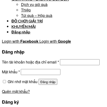
Dịch vụ gói quà
Thiệp
Túi quà – Hộp quà
ĐỒ CHƠI GIẢI TRÍ
KHUYẾN MÃI
Đăng nhập
Login with
Facebook
Login with
Google
Đăng nhập
Tên tài khoản hoặc địa chỉ email
*
Mật khẩu
*
Ghi nhớ mật khẩu
Đăng nhập
Quên mật khẩu?
Đăng ký