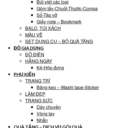
Bút viết các loại
Gôm tẩy-Chuốt-Thước-Compa
Sổ-Tập vở
Giấy note – Bookmark
BALO, TÚI XÁCH
MÀU VẼ
SET DỤNG CỤ – BỘ QUÀ TẶNG
ĐỒ GIA DỤNG
ĐỒ ĐIỆN
HẰNG NGÀY
Kệ-Hộp đựng
PHỤ KIỆN
TRANG TRÍ
Băng keo – Washi tape-Sticker
LÀM ĐẸP
TRANG SỨC
Dây chuyền
Vòng tay
Nhẫn
QUÀ TẶNG – DỊCH VỤ GÓI QUÀ