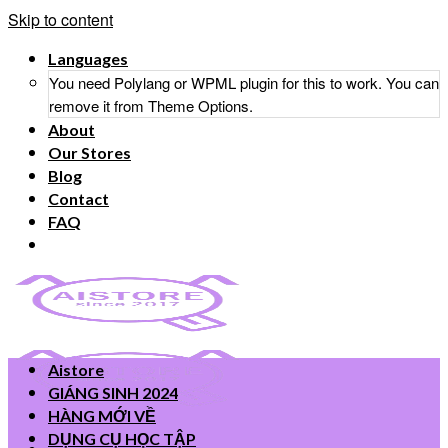
Skip to content
Languages
You need Polylang or WPML plugin for this to work. You can
remove it from Theme Options.
About
Our Stores
Blog
Contact
FAQ
Aistore
GIÁNG SINH 2024
HÀNG MỚI VỀ
DỤNG CỤ HỌC TẬP