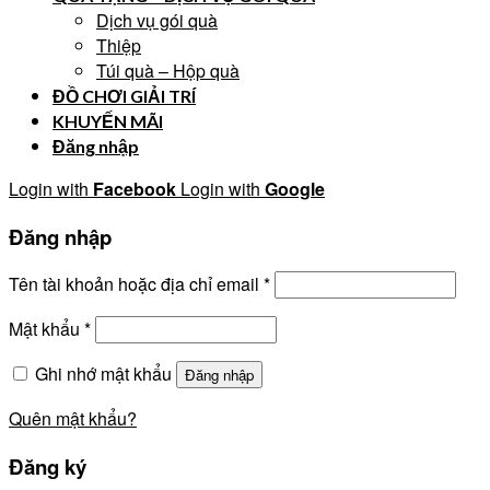
Dịch vụ gói quà
Thiệp
Túi quà – Hộp quà
ĐỒ CHƠI GIẢI TRÍ
KHUYẾN MÃI
Đăng nhập
Login with
Facebook
Login with
Google
Đăng nhập
Tên tài khoản hoặc địa chỉ email
*
Mật khẩu
*
Ghi nhớ mật khẩu
Đăng nhập
Quên mật khẩu?
Đăng ký