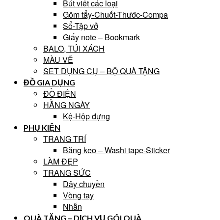
Bút viết các loại
Gôm tẩy-Chuốt-Thước-Compa
Sổ-Tập vở
Giấy note – Bookmark
BALO, TÚI XÁCH
MÀU VẼ
SET DỤNG CỤ – BỘ QUÀ TẶNG
ĐỒ GIA DỤNG
ĐỒ ĐIỆN
HẰNG NGÀY
Kệ-Hộp đựng
PHỤ KIỆN
TRANG TRÍ
Băng keo – Washi tape-Sticker
LÀM ĐẸP
TRANG SỨC
Dây chuyền
Vòng tay
Nhẫn
QUÀ TẶNG – DỊCH VỤ GÓI QUÀ