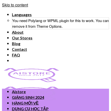
Skip to content
Languages
You need Polylang or WPML plugin for this to work. You can
remove it from Theme Options.
About
Our Stores
Blog
Contact
FAQ
Aistore
GIÁNG SINH 2024
HÀNG MỚI VỀ
DỤNG CỤ HỌC TẬP