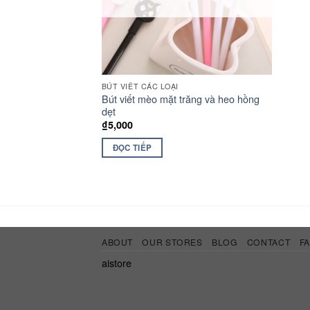
BÚT VIẾT CÁC LOẠI
Bút viết mèo mặt trăng và heo hồng
dẹt
₫
5,000
ĐỌC TIẾP
ABOUT
OUR STORES
BLOG
CONTACT
F
aistore