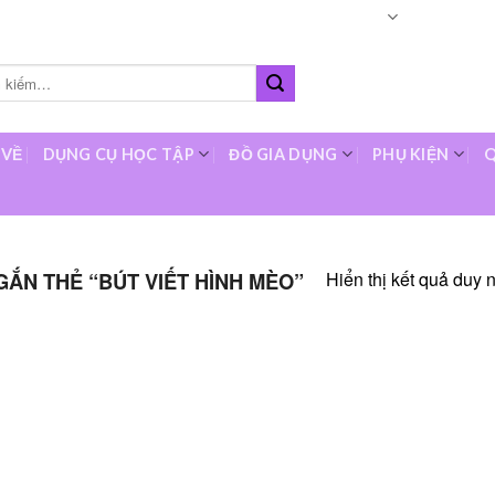
Languages
About
O
 VỀ
DỤNG CỤ HỌC TẬP
ĐỒ GIA DỤNG
PHỤ KIỆN
Q
Hiển thị kết quả duy 
ẮN THẺ “BÚT VIẾT HÌNH MÈO”