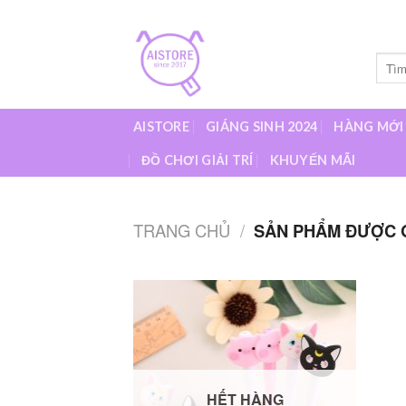
Skip
to
content
Tìm
kiếm:
AISTORE
GIÁNG SINH 2024
HÀNG MỚI
ĐỒ CHƠI GIẢI TRÍ
KHUYẾN MÃI
TRANG CHỦ
/
SẢN PHẨM ĐƯỢC G
Add to
wishlist
HẾT HÀNG