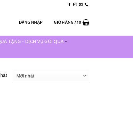
ur Stores
Blog
Contact
FAQ
ĐĂNG NHẬP
GIỎ HÀNG /
₫
0
UÀ TẶNG – DỊCH VỤ GÓI QUÀ
nhất