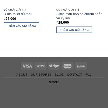
ĐỒ CHƠI GIẢI TRÍ
ĐỒ CHƠI GIẢI TRÍ
Slime màu hộp có charm nhẫn
Slime toilet đủ màu
và kỳ lân
₫
24,000
₫
28,000
THÊM VÀO GIỎ HÀNG
THÊM VÀO GIỎ HÀNG
ABOUT
OUR STORES
BLOG
CONTACT
FAQ
aistore