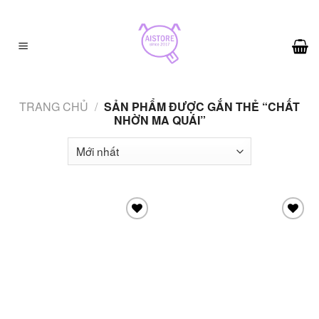
Skip
to
content
TRANG CHỦ
/
SẢN PHẨM ĐƯỢC GẮN THẺ “CHẤT
NHỜN MA QUÁI”
Add to
Add to
wishlist
wishlist