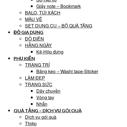
Giấy note – Bookmark
BALO, TÚI XÁCH
MÀU VẼ
SET DỤNG CỤ – BỘ QUÀ TẶNG
ĐỒ GIA DỤNG
ĐỒ ĐIỆN
HẰNG NGÀY
Kệ-Hộp đựng
PHỤ KIỆN
TRANG TRÍ
Băng keo – Washi tape-Sticker
LÀM ĐẸP
TRANG SỨC
Dây chuyền
Vòng tay
Nhẫn
QUÀ TẶNG – DỊCH VỤ GÓI QUÀ
Dịch vụ gói quà
Thiệp