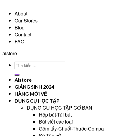
About
Our Stores
Blog
Contact
FAQ
aistore
Tìm
kiếm:
Aistore
GIÁNG SINH 2024
HÀNG MỚI VỀ
DỤNG CỤ HỌC TẬP
DỤNG CỤ HỌC TẬP CƠ BẢN
Hộp bút-Túi bút
Bút viết các loại
Gôm tẩy-Chuốt-Thước-Compa
Sổ-Tập vở