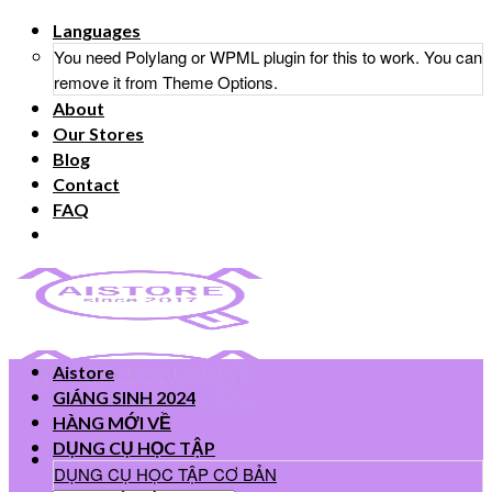
Skip
Languages
to
You need Polylang or WPML plugin for this to work. You can
content
remove it from Theme Options.
About
Our Stores
Blog
Contact
FAQ
Aistore
GIÁNG SINH 2024
HÀNG MỚI VỀ
DỤNG CỤ HỌC TẬP
DỤNG CỤ HỌC TẬP CƠ BẢN