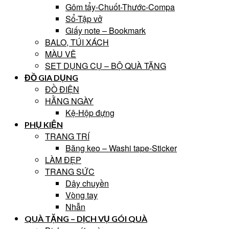
Gôm tẩy-Chuốt-Thước-Compa
Sổ-Tập vở
Giấy note – Bookmark
BALO, TÚI XÁCH
MÀU VẼ
SET DỤNG CỤ – BỘ QUÀ TẶNG
ĐỒ GIA DỤNG
ĐỒ ĐIỆN
HẰNG NGÀY
Kệ-Hộp đựng
PHỤ KIỆN
TRANG TRÍ
Băng keo – Washi tape-Sticker
LÀM ĐẸP
TRANG SỨC
Dây chuyền
Vòng tay
Nhẫn
QUÀ TẶNG – DỊCH VỤ GÓI QUÀ