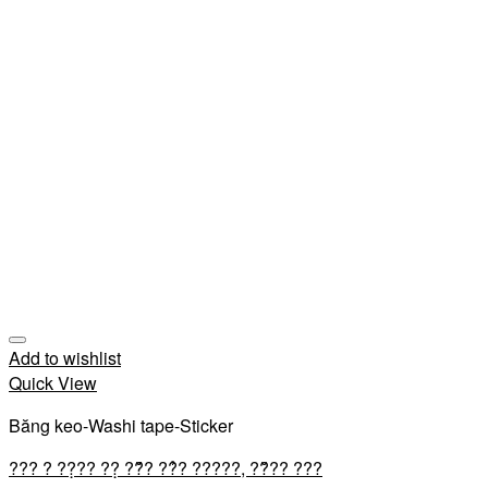
Add to wishlist
Quick View
Băng keo-Washi tape-Sticker
??? ? ??̣?? ??̣ ??̆́? ??̉? ?????, ??̆?? ???