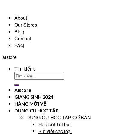
About
Our Stores
Blog
Contact
FAQ
aistore
Tìm kiếm:
Aistore
GIÁNG SINH 2024
HÀNG MỚI VỀ
DỤNG CỤ HỌC TẬP
DỤNG CỤ HỌC TẬP CƠ BẢN
Hộp bút-Túi bút
Bút viết các loại