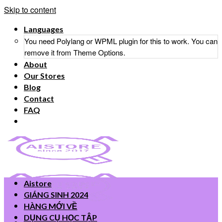
Skip to content
Languages
You need Polylang or WPML plugin for this to work. You can
remove it from Theme Options.
About
Our Stores
Blog
Contact
FAQ
Aistore
GIÁNG SINH 2024
HÀNG MỚI VỀ
DỤNG CỤ HỌC TẬP