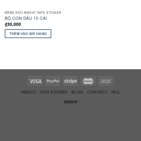
BĂNG KEO-WASHI TAPE-STICKER
BỘ CON DẤU 10 CÁI
₫
30,000
THÊM VÀO GIỎ HÀNG
ABOUT
OUR STORES
BLOG
CONTACT
FAQ
aistore