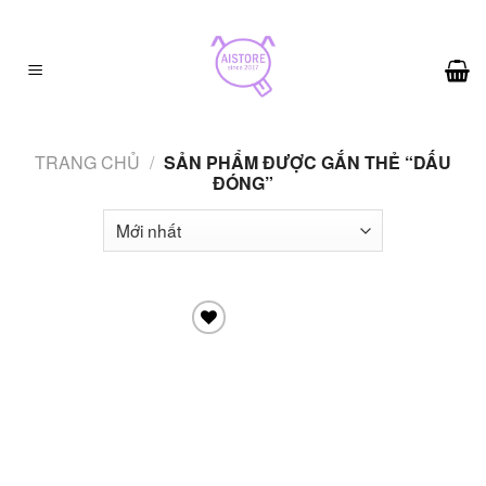
Skip
to
content
TRANG CHỦ
/
SẢN PHẨM ĐƯỢC GẮN THẺ “DẤU
ĐÓNG”
Add to
wishlist