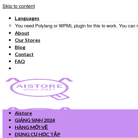
Skip to content
Languages
You need Polylang or WPML plugin for this to work. You can
About
Our Stores
Blog
Contact
FAQ
Aistore
GIÁNG SINH 2024
HÀNG MỚI VỀ
DỤNG CỤ HỌC TẬP